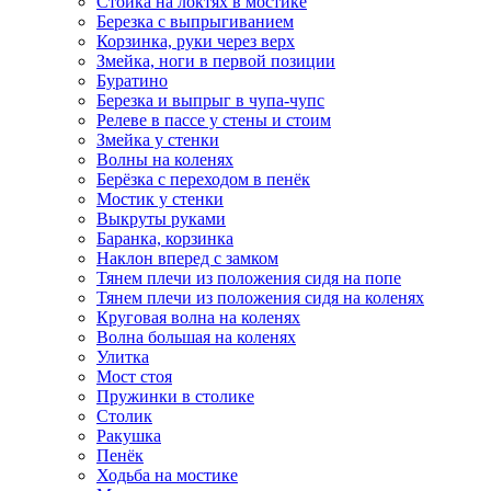
Стойка на локтях в мостике
Березка с выпрыгиванием
Корзинка, руки через верх
Змейка, ноги в первой позиции
Буратино
Березка и выпрыг в чупа-чупс
Релеве в пассе у стены и стоим
Змейка у стенки
Волны на коленях
Берёзка с переходом в пенёк
Мостик у стенки
Выкруты руками
Баранка, корзинка
Наклон вперед с замком
Тянем плечи из положения сидя на попе
Тянем плечи из положения сидя на коленях
Круговая волна на коленях
Волна большая на коленях
Улитка
Мост стоя
Пружинки в столике
Столик
Ракушка
Пенёк
Ходьба на мостике