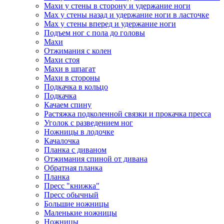
Махи у стены в сторону и удержание ноги
Мах у стены назад и удержание ноги в ласточке
Мах у стены вперед и удержание ноги
Подъем ног с пола до головы
Махи
Отжимания с колен
Махи стоя
Махи в шпагат
Махи в стороны
Подкачка в кольцо
Подкачка
Качаем спину
Растяжка подколенной связки и прокачка пресса
Уголок с разведением ног
Ножницы в лодочке
Качалочка
Планка с диваном
Отжимания спиной от дивана
Обратная планка
Планка
Пресс "книжка"
Пресс обычный
Большие ножницы
Маленькие ножницы
Ножницы