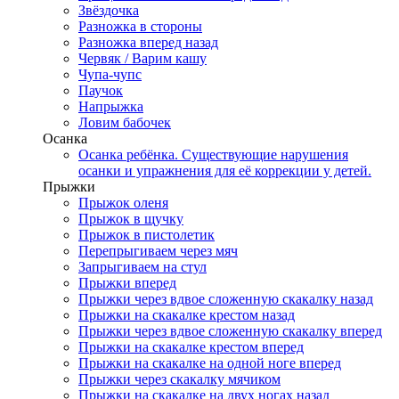
Звёздочка
Разножка в стороны
Разножка вперед назад
Червяк / Варим кашу
Чупа-чупс
Паучок
Напрыжка
Ловим бабочек
Осанка
Осанка ребёнка. Существующие нарушения
осанки и упражнения для её коррекции у детей.
Прыжки
Прыжок оленя
Прыжок в щучку
Прыжок в пистолетик
Перепрыгиваем через мяч
Запрыгиваем на стул
Прыжки вперед
Прыжки через вдвое сложенную скакалку назад
Прыжки на скакалке крестом назад
Прыжки через вдвое сложенную скакалку вперед
Прыжки на скакалке крестом вперед
Прыжки на скакалке на одной ноге вперед
Прыжки через скакалку мячиком
Прыжки на скакалке на двух ногах назад