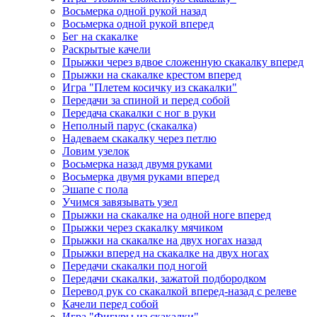
Восьмерка одной рукой назад
Восьмерка одной рукой вперед
Бег на скакалке
Раскрытые качели
Прыжки через вдвое сложенную скакалку вперед
Прыжки на скакалке крестом вперед
Игра "Плетем косичку из скакалки"
Передачи за спиной и перед собой
Передача скакалки с ног в руки
Неполный парус (скакалка)
Надеваем скакалку через петлю
Ловим узелок
Восьмерка назад двумя руками
Восьмерка двумя руками вперед
Эшапе с пола
Учимся завязывать узел
Прыжки на скакалке на одной ноге вперед
Прыжки через скакалку мячиком
Прыжки на скакалке на двух ногах назад
Прыжки вперед на скакалке на двух ногах
Передачи скакалки под ногой
Передачи скакалки, зажатой подбородком
Перевод рук со скакалкой вперед-назад с релеве
Качели перед собой
Игра "Фигуры из скакалки"