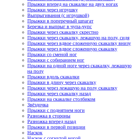
Прыжки вперед на скакалке на двух ногах
Прыжки через игрушку
Выпрыгивания (с игрушкой)
Прыжки в поперечный шпагат
Березка и выпрыг в чупа-чупс
Прыжки через скакалку скрестно
Прыжки через скакалку, лежащую на полу, сидя
Прыжки через вдвое сложенную скакалку внизу
Прыжки через вдвое сложенную скакалку
Прыжки со сменой ног
Прыжки с собиранием ног
Прыжки на одной ноге через скакалку, лежащую
на полу
Прыжки вдоль скакалки
Прыжки в длину через скакалку
Прыжки через лежащую на полу скакалку
Прыжки через скакалку назад
Прыжки на скакалке столбиком
Звёздочка
Прыжки с поднятием ноги
Разножка в стороны
Разножка вперед назад
Прыжки в первой позиции
Наскок
Наскок с согнутой ногой