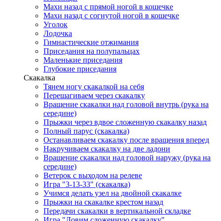
Махи назад с прямой ногой в кошечке
Махи назад с согнутой ногой в кошечке
Уголок
Лодочка
Гимнастические отжимания
Приседания на полупальцах
Маленькие приседания
Глубокие приседания
Скакалка
Тянем ногу скакалкой на себя
Перешагиваем через скакалку
Вращение скакалки над головой внутрь (рука на
середине)
Прыжки через вдвое сложенную скакалку назад
Полный парус (скакалка)
Останавливаем скакалку после вращения вперед
Накручиваем скакалку на две ладони
Вращение скакалки над головой наружу (рука на
середине)
Ветерок с выходом на релеве
Игра "3-13-33" (скакалка)
Учимся делать узел на двойной скакалке
Прыжки на скакалке крестом назад
Передачи скакалки в вертикальной складке
Игра "Ловим сложенную скакалку"