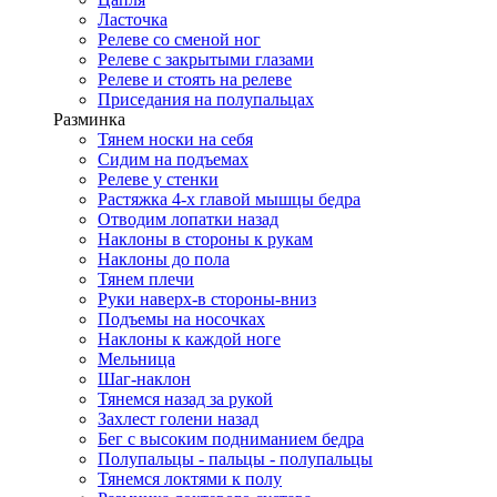
Ласточка
Релеве со сменой ног
Релеве с закрытыми глазами
Релеве и стоять на релеве
Приседания на полупальцах
Разминка
Тянем носки на себя
Сидим на подъемах
Релеве у стенки
Растяжка 4-х главой мышцы бедра
Отводим лопатки назад
Наклоны в стороны к рукам
Наклоны до пола
Тянем плечи
Руки наверх-в стороны-вниз
Подъемы на носочках
Наклоны к каждой ноге
Мельница
Шаг-наклон
Тянемся назад за рукой
Захлест голени назад
Бег с высоким подниманием бедра
Полупальцы - пальцы - полупальцы
Тянемся локтями к полу