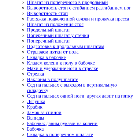
Шпагат из поперечного в продольный
Выворотность стоп с сгибанием разгибанием ног
Выворотность стоп
Растяжка подколенной связки и прокачка пресса
Шпагат из положения стоя
Продольный шпагат
Поперечный шпагат у стенки
Поперечный шпагат
Подготовка к продольным шпагатам
Отрываем пятки от пола
Складка в бабочке
Кладем колени к полу в бабочке
Махи и удержание ноги в стрелке
Стрелка
Наклоны в полушпагате
Сед на пальцах с выходом в вертикальную
складочку
Сед на пальцах одной ноги, другая давит на пятку
Лягушка
Крабик
Замок за спиной
Выпады
Бабочка: давим руками на колени
Бабочка
Складка в поперечном шпагате