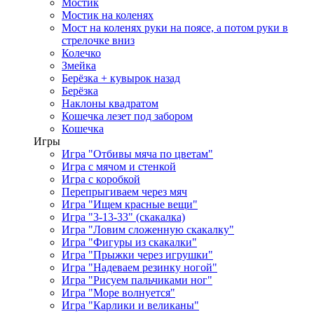
Мостик
Мостик на коленях
Мост на коленях руки на поясе, а потом руки в
стрелочке вниз
Колечко
Змейка
Берёзка + кувырок назад
Берёзка
Наклоны квадратом
Кошечка лезет под забором
Кошечка
Игры
Игра "Отбивы мяча по цветам"
Игра с мячом и стенкой
Игра с коробкой
Перепрыгиваем через мяч
Игра "Ищем красные вещи"
Игра "3-13-33" (скакалка)
Игра "Ловим сложенную скакалку"
Игра "Фигуры из скакалки"
Игра "Прыжки через игрушки"
Игра "Надеваем резинку ногой"
Игра "Рисуем пальчиками ног"
Игра "Море волнуется"
Игра "Карлики и великаны"