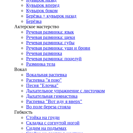
Кувырок вперед
Кувырок боком
Берёзка + кувырок назад
Берёзка
Актерское мастерство
Речевая разминка: язык
Речевая разминка: щеки
Речевая разминка: губы
Речевая разминка: уши и брови
Речевая разминка
Речевая разминка: поцелуй
Разминка тела
Вокал
Вокальная распевка
Распевка "я пою"
Песня "Елочка"
Дыхательное упражнение с листочком
Дыхательная гимнастика
Распевка "Вот иду я вверх"
Во поле береза стояла
Гибкость
Стойка на груди
Складка с согнутой ногой
Сидим на подъемах