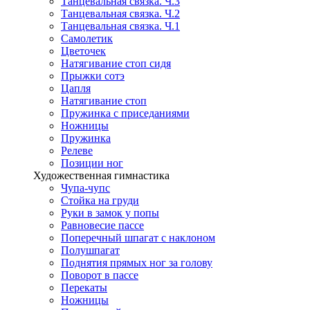
Танцевальная связка. Ч.3
Танцевальная связка. Ч.2
Танцевальная связка. Ч.1
Самолетик
Цветочек
Натягивание стоп сидя
Прыжки сотэ
Цапля
Натягивание стоп
Пружинка с приседаниями
Ножницы
Пружинка
Релеве
Позиции ног
Художественная гимнастика
Чупа-чупс
Стойка на груди
Руки в замок у попы
Равновесие пассе
Поперечный шпагат с наклоном
Полушпагат
Поднятия прямых ног за голову
Поворот в пассе
Перекаты
Ножницы