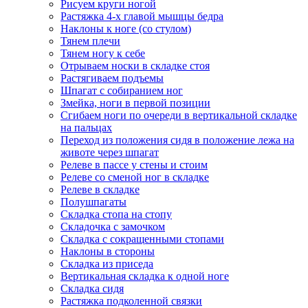
Рисуем круги ногой
Растяжка 4-х главой мышцы бедра
Наклоны к ноге (со стулом)
Тянем плечи
Тянем ногу к себе
Отрываем носки в складке стоя
Растягиваем подъемы
Шпагат с собиранием ног
Змейка, ноги в первой позиции
Сгибаем ноги по очереди в вертикальной складке
на пальцах
Переход из положения сидя в положение лежа на
животе через шпагат
Релеве в пассе у стены и стоим
Релеве со сменой ног в складке
Релеве в складке
Полушпагаты
Складка стопа на стопу
Складочка с замочком
Складка с сокращенными стопами
Наклоны в стороны
Складка из приседа
Вертикальная складка к одной ноге
Складка сидя
Растяжка подколенной связки