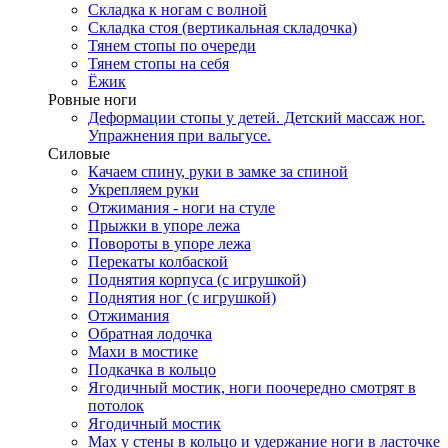
Складка к ногам с волной
Складка стоя (вертикальная складочка)
Тянем стопы по очереди
Тянем стопы на себя
Ёжик
Ровные ноги
Деформации стопы у детей. Детский массаж ног.
Упражнения при вальгусе.
Силовые
Качаем спину, руки в замке за спиной
Укрепляем руки
Отжимания - ноги на стуле
Прыжки в упоре лежа
Повороты в упоре лежа
Перекаты колбаской
Поднятия корпуса (с игрушкой)
Поднятия ног (с игрушкой)
Отжимания
Обратная лодочка
Махи в мостике
Подкачка в кольцо
Ягодичный мостик, ноги поочередно смотрят в
потолок
Ягодичный мостик
Мах у стены в кольцо и удержание ноги в ласточке