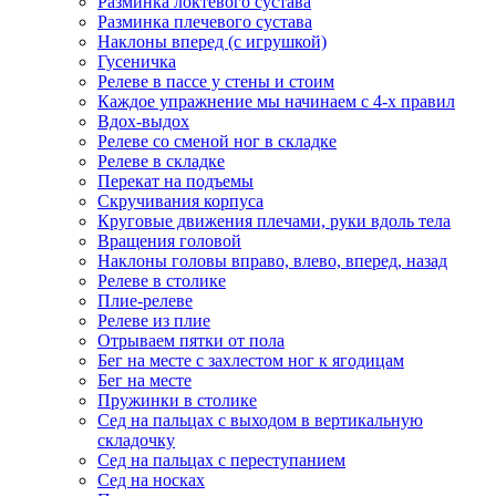
Разминка локтевого сустава
Разминка плечевого сустава
Наклоны вперед (с игрушкой)
Гусеничка
Релеве в пассе у стены и стоим
Каждое упражнение мы начинаем с 4-х правил
Вдох-выдох
Релеве со сменой ног в складке
Релеве в складке
Перекат на подъемы
Скручивания корпуса
Круговые движения плечами, руки вдоль тела
Вращения головой
Наклоны головы вправо, влево, вперед, назад
Релеве в столике
Плие-релеве
Релеве из плие
Отрываем пятки от пола
Бег на месте с захлестом ног к ягодицам
Бег на месте
Пружинки в столике
Сед на пальцах с выходом в вертикальную
складочку
Сед на пальцах с переступанием
Сед на носках