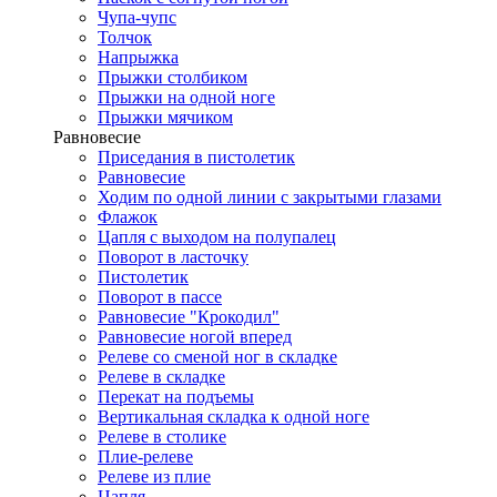
Чупа-чупс
Толчок
Напрыжка
Прыжки столбиком
Прыжки на одной ноге
Прыжки мячиком
Равновесие
Приседания в пистолетик
Равновесие
Ходим по одной линии с закрытыми глазами
Флажок
Цапля с выходом на полупалец
Поворот в ласточку
Пистолетик
Поворот в пассе
Равновесие "Крокодил"
Равновесие ногой вперед
Релеве со сменой ног в складке
Релеве в складке
Перекат на подъемы
Вертикальная складка к одной ноге
Релеве в столике
Плие-релеве
Релеве из плие
Цапля