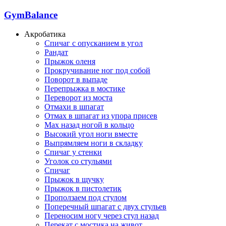
GymBalance
Акробатика
Спичаг с опусканием в угол
Рандат
Прыжок оленя
Прокручивание ног под собой
Поворот в выпаде
Перепрыжка в мостике
Переворот из моста
Отмахи в шпагат
Отмах в шпагат из упора присев
Мах назад ногой в кольцо
Высокий угол ноги вместе
Выпрямляем ноги в складку
Спичаг у стенки
Уголок со стульями
Спичаг
Прыжок в щучку
Прыжок в пистолетик
Проползаем под стулом
Поперечный шпагат с двух стульев
Переносим ногу через стул назад
Перекат с мостика на живот