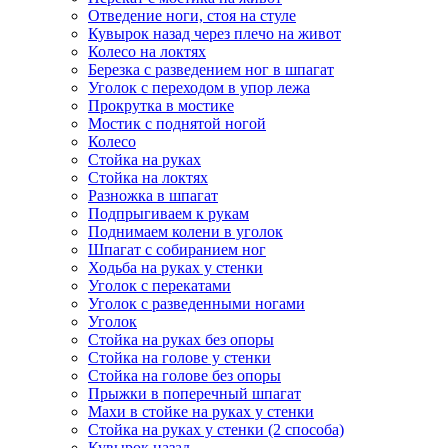
Отведение ноги, стоя на стуле
Кувырок назад через плечо на живот
Колесо на локтях
Березка с разведением ног в шпагат
Уголок с переходом в упор лежа
Прокрутка в мостике
Мостик с поднятой ногой
Колесо
Стойка на руках
Стойка на локтях
Разножка в шпагат
Подпрыгиваем к рукам
Поднимаем колени в уголок
Шпагат с собиранием ног
Ходьба на руках у стенки
Уголок с перекатами
Уголок с разведенными ногами
Уголок
Стойка на руках без опоры
Стойка на голове у стенки
Стойка на голове без опоры
Прыжки в поперечный шпагат
Махи в стойке на руках у стенки
Стойка на руках у стенки (2 способа)
Кувырок назад