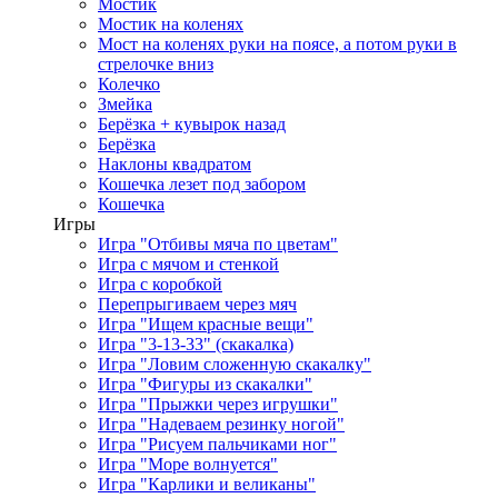
Мостик
Мостик на коленях
Мост на коленях руки на поясе, а потом руки в
стрелочке вниз
Колечко
Змейка
Берёзка + кувырок назад
Берёзка
Наклоны квадратом
Кошечка лезет под забором
Кошечка
Игры
Игра "Отбивы мяча по цветам"
Игра с мячом и стенкой
Игра с коробкой
Перепрыгиваем через мяч
Игра "Ищем красные вещи"
Игра "3-13-33" (скакалка)
Игра "Ловим сложенную скакалку"
Игра "Фигуры из скакалки"
Игра "Прыжки через игрушки"
Игра "Надеваем резинку ногой"
Игра "Рисуем пальчиками ног"
Игра "Море волнуется"
Игра "Карлики и великаны"