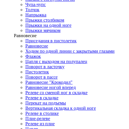
Чупа-чупс
Толчок
Напрыжка
Прыжки столбиком
Прыжки на одной ноге
Прыжки мячиком
Равновесие
Приседания в пистолетик
Равновесие
Ходим по одной линии с закрытыми глазами
Флажок
Цапля с выходом на полупалец
Поворот в ласточку
Пистолетик
Поворот в пассе
Равновесие "Крокодил"
Равновесие ногой вперед
Релеве со сменой ног в складке
Релеве в складке
Перекат на подъемы
Вертикальная складка к одной ноге
Релеве в столике
Плие-релеве
Релеве из плие
Цапля