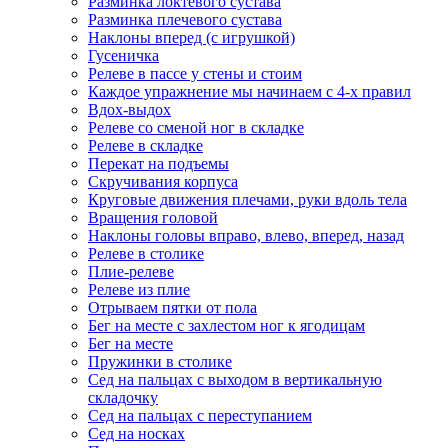
Разминка локтевого сустава
Разминка плечевого сустава
Наклоны вперед (с игрушкой)
Гусеничка
Релеве в пассе у стены и стоим
Каждое упражнение мы начинаем с 4-х правил
Вдох-выдох
Релеве со сменой ног в складке
Релеве в складке
Перекат на подъемы
Скручивания корпуса
Круговые движения плечами, руки вдоль тела
Вращения головой
Наклоны головы вправо, влево, вперед, назад
Релеве в столике
Плие-релеве
Релеве из плие
Отрываем пятки от пола
Бег на месте с захлестом ног к ягодицам
Бег на месте
Пружинки в столике
Сед на пальцах с выходом в вертикальную
складочку
Сед на пальцах с переступанием
Сед на носках