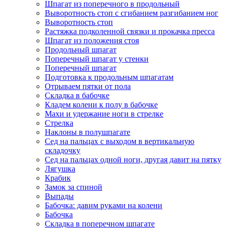
Шпагат из поперечного в продольный
Выворотность стоп с сгибанием разгибанием ног
Выворотность стоп
Растяжка подколенной связки и прокачка пресса
Шпагат из положения стоя
Продольный шпагат
Поперечный шпагат у стенки
Поперечный шпагат
Подготовка к продольным шпагатам
Отрываем пятки от пола
Складка в бабочке
Кладем колени к полу в бабочке
Махи и удержание ноги в стрелке
Стрелка
Наклоны в полушпагате
Сед на пальцах с выходом в вертикальную
складочку
Сед на пальцах одной ноги, другая давит на пятку
Лягушка
Крабик
Замок за спиной
Выпады
Бабочка: давим руками на колени
Бабочка
Складка в поперечном шпагате