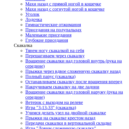
Махи назад с прямой ногой в кошечке
Махи назад с согнутой ногой в кошечке
Уголок
Лодочка
Гимнастические отжимания
Приседания на полупальцах
Маленькие приседания
Глубокие приседания
Скакалка
Тянем ногу скакалкой на себя
Перешагиваем через скакалку
Вращение скакалки над головой внутрь (рука на
середине)
Прыжки через вдвое сложенную скакалку назад
Полный парус (скакалка)
Останавливаем скакалку после вращения вперед
Накручиваем скакалку на две ладони
Вращение скакалки над головой наружу (рука на
середине)
Ветерок с выходом на релеве
Игра "3-13-33" (скакалка)
Учимся делать узел на двойной скакалке
Прыжки на скакалке крестом назад
Передачи скакалки в вертикальной складке
Игра "Ловим сложенную скакалку"