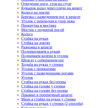
Отведение ноги, стоя на стуле
Кувырок назад через плечо на живот
Колесо на локтях
Березка с разведением ног в шпагат
Уголок с переходом в упор лежа
Прокрутка в мостике
Мостик с поднятой ногой
Колесо
Стойка на руках
Стойка на локтях
Разножка в шпагат
Подпрыгиваем к рукам
Поднимаем колени в уголок
Шпагат с собиранием ног
Ходьба на руках у стенки
Уголок с перекатами
Уголок с разведенными ногами
Уголок
Стойка на руках без опоры
Стойка на голове у стенки
Стойка на голове без опоры
Прыжки в поперечный шпагат
Махи в стойке на руках у стенки
Стойка на руках у стенки (2 способа)
Кувырок назад