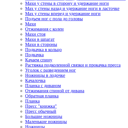
Махи у стены в сторону и удержание ноги
Мах у стены назад и удержание ноги в ласточке
Мах у стены вперед и удержание ноги
Подъем ног с пола до головы
Махи
Отжимания с колен
Махи стоя
Махи в шпагат
Махи в стороны
Подкачка в кольцо
Подкачка
Качаем спину
Растяжка подколенной связки и прокачка пресса
Уголок с разведением ног
Ножницы в лодочке
Качалочка
Планка с диваном
Отжимания спиной от дивана
Обратная планка
Планка
Пресс "книжка"
Пресс обычный
Большие ножницы
Маленькие ножницы
Ножницы