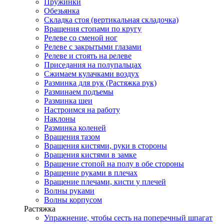
Пружинки
Обезьянка
Складка стоя (вертикальная складочка)
Вращения стопами по кругу
Релеве со сменой ног
Релеве с закрытыми глазами
Релеве и стоять на релеве
Приседания на полупальцах
Сжимаем кулачками воздух
Разминка для рук (Растяжка рук)
Разминаем подъемы
Разминка шеи
Настроимся на работу
Наклоны
Разминка коленей
Вращения тазом
Вращения кистями, руки в стороны
Вращения кистями в замке
Вращение стопой на полу в обе стороны
Вращение руками в плечах
Вращение плечами, кисти у плечей
Волны руками
Волны корпусом
Растяжка
Упражнение, чтобы сесть на поперечный шпагат