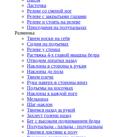
Ласточка
Релеве со сменой ног
Релеве с закрытыми глазами
Релеве и стоять на релеве
Приседания на полупальцах
Разминка
Тянем носки на себя
Сидим на подъемах
Релеве у стенки
Растяжка 4-х главой мышцы бедра
Отводим лопатки назад
Наклоны в стороны к рукам
Наклоны до пола
Тянем плечи
Руки наверх-в стороны-вниз
Подъемы на носочках
Наклоны к каждой ноге
Мельница
Шаг-наклон
Тянемся назад за рукой
Захлест голени назад
Бег с высоким подниманием бедра
Полупальцы - пальцы - полупальцы
Тянемся локтями к полу