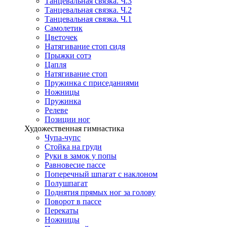
Танцевальная связка. Ч.3
Танцевальная связка. Ч.2
Танцевальная связка. Ч.1
Самолетик
Цветочек
Натягивание стоп сидя
Прыжки сотэ
Цапля
Натягивание стоп
Пружинка с приседаниями
Ножницы
Пружинка
Релеве
Позиции ног
Художественная гимнастика
Чупа-чупс
Стойка на груди
Руки в замок у попы
Равновесие пассе
Поперечный шпагат с наклоном
Полушпагат
Поднятия прямых ног за голову
Поворот в пассе
Перекаты
Ножницы