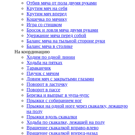
Отбив мяча от пола двумя руками
Крутим мяч на себя
Крутим мяч вперед
Кошечка по мячику
Игра со стишком
Бросок и ловля мяча двумя руками
Удержание мяча перед собой
Баланс мяча на тыльной стороне руки
Баланс мяча в столике
На координацию
Ходим по одной линии
Ходьба на пятках
Тараканчик
Паучок с мячом
Ловим мяч с закрытыми глазами
Поворот в ласточку
Поворот в пассе
Березка и выпрыг в чупа-чупс
Прыжки с собиранием ног
Прыжки на одной ноге через скакалку, лежащую
на полу
Прыжки вдоль скакалки
Ходьба по скакалке, лежащей на полу
Вращение скакалкой вправо-влево
Вращение скакалкой вперед-назад