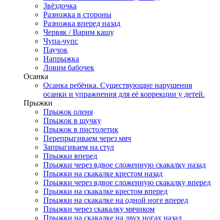
Звёздочка
Разножка в стороны
Разножка вперед назад
Червяк / Варим кашу
Чупа-чупс
Паучок
Напрыжка
Ловим бабочек
Осанка
Осанка ребёнка. Существующие нарушения
осанки и упражнения для её коррекции у детей.
Прыжки
Прыжок оленя
Прыжок в щучку
Прыжок в пистолетик
Перепрыгиваем через мяч
Запрыгиваем на стул
Прыжки вперед
Прыжки через вдвое сложенную скакалку назад
Прыжки на скакалке крестом назад
Прыжки через вдвое сложенную скакалку вперед
Прыжки на скакалке крестом вперед
Прыжки на скакалке на одной ноге вперед
Прыжки через скакалку мячиком
Прыжки на скакалке на двух ногах назад