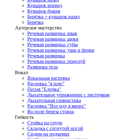
Кувырок вперед
Кувырок боком
Берёзка + кувырок назад
Берёзка
Актерское мастерство
Речевая разминка: язык
Речевая разминка: щеки
Речевая разминка: губы
Речевая разминка: уши и брови
Речевая разминка
Речевая разминка: поцелуй
Разминка тела
Вокал
Вокальная распевка
Распевка "я пою"
Песня "Елочка"
Дыхательное упражнение с листочком
Дыхательная гимнастика
Распевка "Вот иду я вверх"
Во поле береза стояла
Гибкость
Стойка на груди
Складка с согнутой ногой
Сидим на подъемах