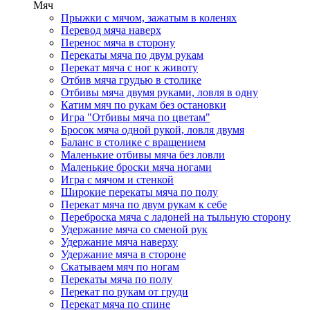
Мяч
Прыжки с мячом, зажатым в коленях
Перевод мяча наверх
Перенос мяча в сторону
Перекаты мяча по двум рукам
Перекат мяча с ног к животу
Отбив мяча грудью в столике
Отбивы мяча двумя руками, ловля в одну
Катим мяч по рукам без остановки
Игра "Отбивы мяча по цветам"
Бросок мяча одной рукой, ловля двумя
Баланс в столике с вращением
Маленькие отбивы мяча без ловли
Маленькие броски мяча ногами
Игра с мячом и стенкой
Широкие перекаты мяча по полу
Перекат мяча по двум рукам к себе
Переброска мяча с ладоней на тыльную сторону
Удержание мяча со сменой рук
Удержание мяча наверху
Удержание мяча в стороне
Скатываем мяч по ногам
Перекаты мяча по полу
Перекат по рукам от груди
Перекат мяча по спине