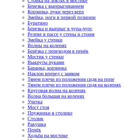
Стойка на локтях в мостике
Березка с выпрыгиванием
Корзинка, руки через верх
Змейка, ноги в первой позиции
Буратино
Березка и выпрыг в чупа-чупс
Релеве в пассе у стены и стоим
Змейка у стенки
Волны на коленях
Берёзка с переходом в пенёк
Мостик у стенки
Выкруты руками
Баранка, корзинка
Наклон вперед с замком
Тянем плечи из положения сидя на попе
Тянем плечи из положения сидя на коленях
Круговая волна на коленях
Волна большая на коленях
Улитка
Мост стоя
Пружинки в столике
Столик
Ракушка
Пенёк
Ходьба на мостике