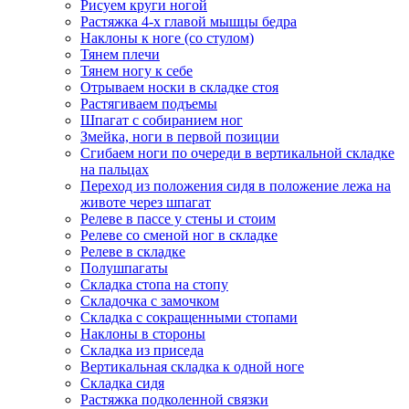
Рисуем круги ногой
Растяжка 4-х главой мышцы бедра
Наклоны к ноге (со стулом)
Тянем плечи
Тянем ногу к себе
Отрываем носки в складке стоя
Растягиваем подъемы
Шпагат с собиранием ног
Змейка, ноги в первой позиции
Сгибаем ноги по очереди в вертикальной складке
на пальцах
Переход из положения сидя в положение лежа на
животе через шпагат
Релеве в пассе у стены и стоим
Релеве со сменой ног в складке
Релеве в складке
Полушпагаты
Складка стопа на стопу
Складочка с замочком
Складка с сокращенными стопами
Наклоны в стороны
Складка из приседа
Вертикальная складка к одной ноге
Складка сидя
Растяжка подколенной связки