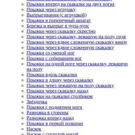
Прыжки вперед на скакалке на двух ногах
Прыжки через игрушку
Выпрыгивания (с игрушкой)
Прыжки в поперечный шпагат
Березка и выпрыг в чупа-чупс
Прыжки через скакалку скрестно
Прыжки через скакалку, лежащую на полу, сидя
Прыжки через вдвое сложенную скакалку внизу
Прыжки через вдвое сложенную скакалку
Прыжки со сменой ног
Прыжки с собиранием ног
Прыжки на одной ноге через скакалку, лежащую
на полу
Прыжки вдоль скакалки
Прыжки в длину через скакалку
Прыжки через лежащую на полу скакалку
Прыжки через скакалку назад
Прыжки на скакалке столбиком
Звёздочка
Прыжки с поднятием ноги
Разножка в стороны
Разножка вперед назад
Прыжки в первой позиции
Наскок
Наскок с согнутой ногой