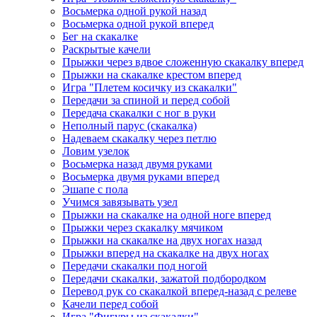
Восьмерка одной рукой назад
Восьмерка одной рукой вперед
Бег на скакалке
Раскрытые качели
Прыжки через вдвое сложенную скакалку вперед
Прыжки на скакалке крестом вперед
Игра "Плетем косичку из скакалки"
Передачи за спиной и перед собой
Передача скакалки с ног в руки
Неполный парус (скакалка)
Надеваем скакалку через петлю
Ловим узелок
Восьмерка назад двумя руками
Восьмерка двумя руками вперед
Эшапе с пола
Учимся завязывать узел
Прыжки на скакалке на одной ноге вперед
Прыжки через скакалку мячиком
Прыжки на скакалке на двух ногах назад
Прыжки вперед на скакалке на двух ногах
Передачи скакалки под ногой
Передачи скакалки, зажатой подбородком
Перевод рук со скакалкой вперед-назад с релеве
Качели перед собой
Игра "Фигуры из скакалки"