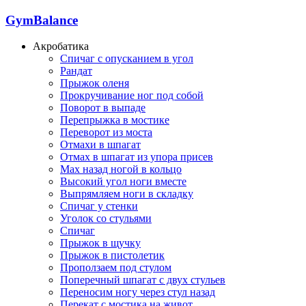
GymBalance
Акробатика
Спичаг с опусканием в угол
Рандат
Прыжок оленя
Прокручивание ног под собой
Поворот в выпаде
Перепрыжка в мостике
Переворот из моста
Отмахи в шпагат
Отмах в шпагат из упора присев
Мах назад ногой в кольцо
Высокий угол ноги вместе
Выпрямляем ноги в складку
Спичаг у стенки
Уголок со стульями
Спичаг
Прыжок в щучку
Прыжок в пистолетик
Проползаем под стулом
Поперечный шпагат с двух стульев
Переносим ногу через стул назад
Перекат с мостика на живот