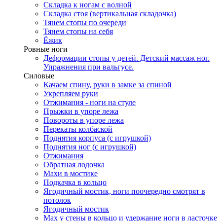
Складка к ногам с волной
Складка стоя (вертикальная складочка)
Тянем стопы по очереди
Тянем стопы на себя
Ёжик
Ровные ноги
Деформации стопы у детей. Детский массаж ног.
Упражнения при вальгусе.
Силовые
Качаем спину, руки в замке за спиной
Укрепляем руки
Отжимания - ноги на стуле
Прыжки в упоре лежа
Повороты в упоре лежа
Перекаты колбаской
Поднятия корпуса (с игрушкой)
Поднятия ног (с игрушкой)
Отжимания
Обратная лодочка
Махи в мостике
Подкачка в кольцо
Ягодичный мостик, ноги поочередно смотрят в
потолок
Ягодичный мостик
Мах у стены в кольцо и удержание ноги в ласточке