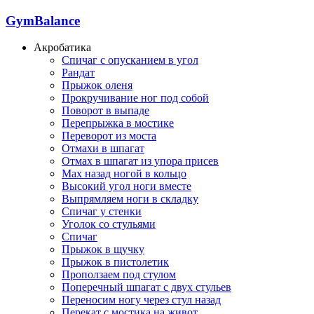
GymBalance
Акробатика
Спичаг с опусканием в угол
Рандат
Прыжок оленя
Прокручивание ног под собой
Поворот в выпаде
Перепрыжка в мостике
Переворот из моста
Отмахи в шпагат
Отмах в шпагат из упора присев
Мах назад ногой в кольцо
Высокий угол ноги вместе
Выпрямляем ноги в складку
Спичаг у стенки
Уголок со стульями
Спичаг
Прыжок в щучку
Прыжок в пистолетик
Проползаем под стулом
Поперечный шпагат с двух стульев
Переносим ногу через стул назад
Перекат с мостика на живот