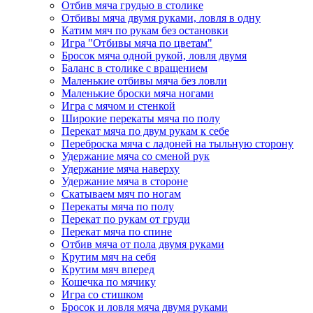
Отбив мяча грудью в столике
Отбивы мяча двумя руками, ловля в одну
Катим мяч по рукам без остановки
Игра "Отбивы мяча по цветам"
Бросок мяча одной рукой, ловля двумя
Баланс в столике с вращением
Маленькие отбивы мяча без ловли
Маленькие броски мяча ногами
Игра с мячом и стенкой
Широкие перекаты мяча по полу
Перекат мяча по двум рукам к себе
Переброска мяча с ладоней на тыльную сторону
Удержание мяча со сменой рук
Удержание мяча наверху
Удержание мяча в стороне
Скатываем мяч по ногам
Перекаты мяча по полу
Перекат по рукам от груди
Перекат мяча по спине
Отбив мяча от пола двумя руками
Крутим мяч на себя
Крутим мяч вперед
Кошечка по мячику
Игра со стишком
Бросок и ловля мяча двумя руками