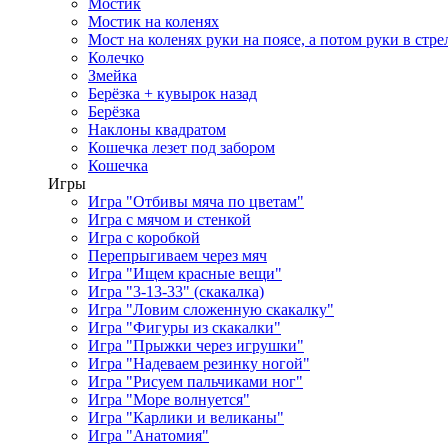
Мостик
Мостик на коленях
Мост на коленях руки на поясе, а потом руки в стре
Колечко
Змейка
Берёзка + кувырок назад
Берёзка
Наклоны квадратом
Кошечка лезет под забором
Кошечка
Игры
Игра "Отбивы мяча по цветам"
Игра с мячом и стенкой
Игра с коробкой
Перепрыгиваем через мяч
Игра "Ищем красные вещи"
Игра "3-13-33" (скакалка)
Игра "Ловим сложенную скакалку"
Игра "Фигуры из скакалки"
Игра "Прыжки через игрушки"
Игра "Надеваем резинку ногой"
Игра "Рисуем пальчиками ног"
Игра "Море волнуется"
Игра "Карлики и великаны"
Игра "Анатомия"