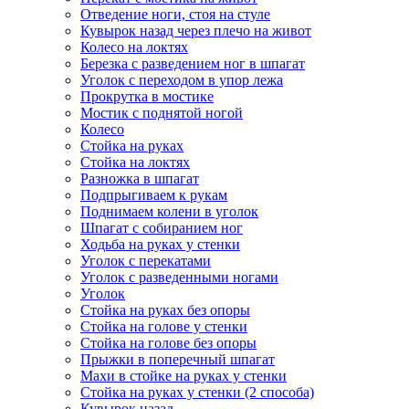
Отведение ноги, стоя на стуле
Кувырок назад через плечо на живот
Колесо на локтях
Березка с разведением ног в шпагат
Уголок с переходом в упор лежа
Прокрутка в мостике
Мостик с поднятой ногой
Колесо
Стойка на руках
Стойка на локтях
Разножка в шпагат
Подпрыгиваем к рукам
Поднимаем колени в уголок
Шпагат с собиранием ног
Ходьба на руках у стенки
Уголок с перекатами
Уголок с разведенными ногами
Уголок
Стойка на руках без опоры
Стойка на голове у стенки
Стойка на голове без опоры
Прыжки в поперечный шпагат
Махи в стойке на руках у стенки
Стойка на руках у стенки (2 способа)
Кувырок назад