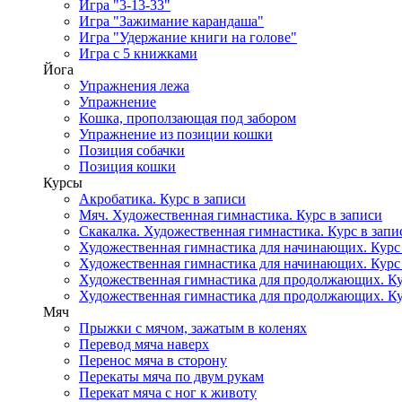
Игра "3-13-33"
Игра "Зажимание карандаша"
Игра "Удержание книги на голове"
Игра с 5 книжками
Йога
Упражнения лежа
Упражнение
Кошка, проползающая под забором
Упражнение из позиции кошки
Позиция собачки
Позиция кошки
Курсы
Акробатика. Курс в записи
Мяч. Художественная гимнастика. Курс в записи
Скакалка. Художественная гимнастика. Курс в запи
Художественная гимнастика для начинающих. Курс в
Художественная гимнастика для начинающих. Курс в
Художественная гимнастика для продолжающих. Кур
Художественная гимнастика для продолжающих. Кур
Мяч
Прыжки с мячом, зажатым в коленях
Перевод мяча наверх
Перенос мяча в сторону
Перекаты мяча по двум рукам
Перекат мяча с ног к животу