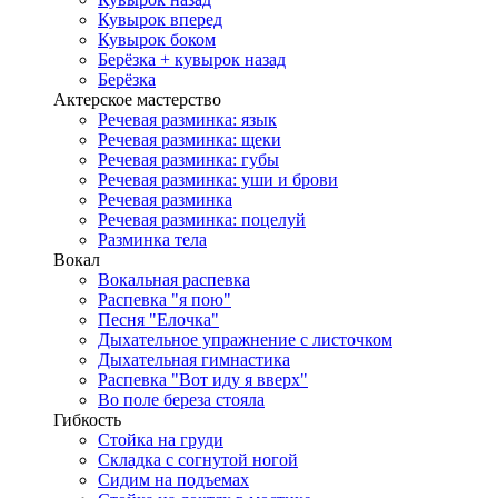
Кувырок вперед
Кувырок боком
Берёзка + кувырок назад
Берёзка
Актерское мастерство
Речевая разминка: язык
Речевая разминка: щеки
Речевая разминка: губы
Речевая разминка: уши и брови
Речевая разминка
Речевая разминка: поцелуй
Разминка тела
Вокал
Вокальная распевка
Распевка "я пою"
Песня "Елочка"
Дыхательное упражнение с листочком
Дыхательная гимнастика
Распевка "Вот иду я вверх"
Во поле береза стояла
Гибкость
Стойка на груди
Складка с согнутой ногой
Сидим на подъемах