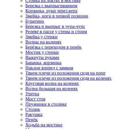
Стойка на локтях в мостике
Березка с выпрыгиванием
Корзинка, руки через верх
Змейка, ноги в первой позиции
Буратино
Березка и выпрыг в чупа-чупс
Релеве в пассе у стены и стоим
Змейка у стенки
Волны на коленях
Берёзка с переходом в пенёк
Мостик у стенки
Выкруты руками
Баранка, корзинка
Наклон вперед с замком
Тянем плечи из положения сидя на попе
Тянем плечи из положения сидя на коленях
Круговая волна на коленях
Волна большая на коленях
Улитка
Мост стоя
Пружинки в столике
Столик
Ракушка
Пенёк
Ходьба на мостике