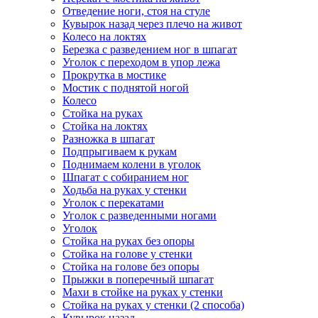
Отведение ноги, стоя на стуле
Кувырок назад через плечо на живот
Колесо на локтях
Березка с разведением ног в шпагат
Уголок с переходом в упор лежа
Прокрутка в мостике
Мостик с поднятой ногой
Колесо
Стойка на руках
Стойка на локтях
Разножка в шпагат
Подпрыгиваем к рукам
Поднимаем колени в уголок
Шпагат с собиранием ног
Ходьба на руках у стенки
Уголок с перекатами
Уголок с разведенными ногами
Уголок
Стойка на руках без опоры
Стойка на голове у стенки
Стойка на голове без опоры
Прыжки в поперечный шпагат
Махи в стойке на руках у стенки
Стойка на руках у стенки (2 способа)
Кувырок назад