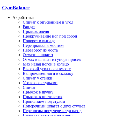
GymBalance
Акробатика
Спичаг с опусканием в угол
Рандат
Прыжок оленя
Прокручивание ног под собой
Поворот в выпаде
Перепрыжка в мостике
Переворот из моста
Отмахи в шпагат
Отмах в шпагат из упора присев
Мах назад ногой в кольцо
Высокий угол ноги вместе
Выпрямляем ноги в складку
Спичаг у стенки
Уголок со стульями
Спичаг
Прыжок в щучку
Прыжок в пистолетик
Проползаем под стулом
Поперечный шпагат с двух стульев
Переносим ногу через стул назад
Перекат с мостика на живот