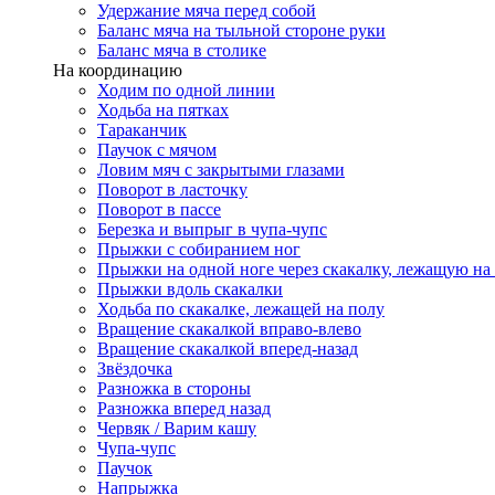
Удержание мяча перед собой
Баланс мяча на тыльной стороне руки
Баланс мяча в столике
На координацию
Ходим по одной линии
Ходьба на пятках
Тараканчик
Паучок с мячом
Ловим мяч с закрытыми глазами
Поворот в ласточку
Поворот в пассе
Березка и выпрыг в чупа-чупс
Прыжки с собиранием ног
Прыжки на одной ноге через скакалку, лежащую на
Прыжки вдоль скакалки
Ходьба по скакалке, лежащей на полу
Вращение скакалкой вправо-влево
Вращение скакалкой вперед-назад
Звёздочка
Разножка в стороны
Разножка вперед назад
Червяк / Варим кашу
Чупа-чупс
Паучок
Напрыжка