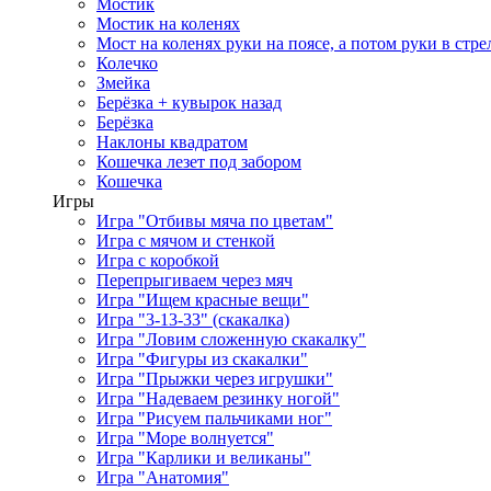
Мостик
Мостик на коленях
Мост на коленях руки на поясе, а потом руки в стре
Колечко
Змейка
Берёзка + кувырок назад
Берёзка
Наклоны квадратом
Кошечка лезет под забором
Кошечка
Игры
Игра "Отбивы мяча по цветам"
Игра с мячом и стенкой
Игра с коробкой
Перепрыгиваем через мяч
Игра "Ищем красные вещи"
Игра "3-13-33" (скакалка)
Игра "Ловим сложенную скакалку"
Игра "Фигуры из скакалки"
Игра "Прыжки через игрушки"
Игра "Надеваем резинку ногой"
Игра "Рисуем пальчиками ног"
Игра "Море волнуется"
Игра "Карлики и великаны"
Игра "Анатомия"