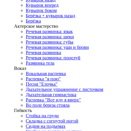
Кувырок вперед
Кувырок боком
Берёзка + кувырок назад
Берёзка
Актерское мастерство
Речевая разминка: язык
Речевая разминка: щеки
Речевая разминка: губы
Речевая разминка: уши и брови
Речевая разминка
Речевая разминка: поцелуй
Разминка тела
Вокал
Вокальная распевка
Распевка "я пою"
Песня "Елочка"
Дыхательное упражнение с листочком
Дыхательная гимнастика
Распевка "Вот иду я вверх"
Во поле береза стояла
Гибкость
Стойка на груди
Складка с согнутой ногой
Сидим на подъемах