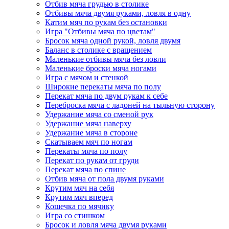
Отбив мяча грудью в столике
Отбивы мяча двумя руками, ловля в одну
Катим мяч по рукам без остановки
Игра "Отбивы мяча по цветам"
Бросок мяча одной рукой, ловля двумя
Баланс в столике с вращением
Маленькие отбивы мяча без ловли
Маленькие броски мяча ногами
Игра с мячом и стенкой
Широкие перекаты мяча по полу
Перекат мяча по двум рукам к себе
Переброска мяча с ладоней на тыльную сторону
Удержание мяча со сменой рук
Удержание мяча наверху
Удержание мяча в стороне
Скатываем мяч по ногам
Перекаты мяча по полу
Перекат по рукам от груди
Перекат мяча по спине
Отбив мяча от пола двумя руками
Крутим мяч на себя
Крутим мяч вперед
Кошечка по мячику
Игра со стишком
Бросок и ловля мяча двумя руками