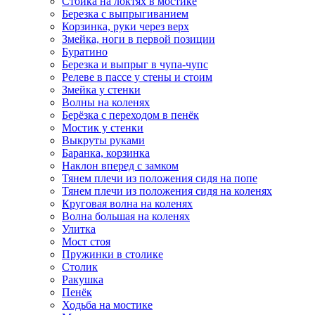
Стойка на локтях в мостике
Березка с выпрыгиванием
Корзинка, руки через верх
Змейка, ноги в первой позиции
Буратино
Березка и выпрыг в чупа-чупс
Релеве в пассе у стены и стоим
Змейка у стенки
Волны на коленях
Берёзка с переходом в пенёк
Мостик у стенки
Выкруты руками
Баранка, корзинка
Наклон вперед с замком
Тянем плечи из положения сидя на попе
Тянем плечи из положения сидя на коленях
Круговая волна на коленях
Волна большая на коленях
Улитка
Мост стоя
Пружинки в столике
Столик
Ракушка
Пенёк
Ходьба на мостике