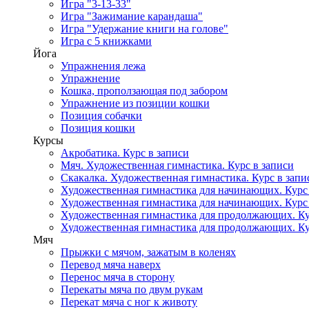
Игра "3-13-33"
Игра "Зажимание карандаша"
Игра "Удержание книги на голове"
Игра с 5 книжками
Йога
Упражнения лежа
Упражнение
Кошка, проползающая под забором
Упражнение из позиции кошки
Позиция собачки
Позиция кошки
Курсы
Акробатика. Курс в записи
Мяч. Художественная гимнастика. Курс в записи
Скакалка. Художественная гимнастика. Курс в запи
Художественная гимнастика для начинающих. Курс в
Художественная гимнастика для начинающих. Курс в
Художественная гимнастика для продолжающих. Кур
Художественная гимнастика для продолжающих. Кур
Мяч
Прыжки с мячом, зажатым в коленях
Перевод мяча наверх
Перенос мяча в сторону
Перекаты мяча по двум рукам
Перекат мяча с ног к животу