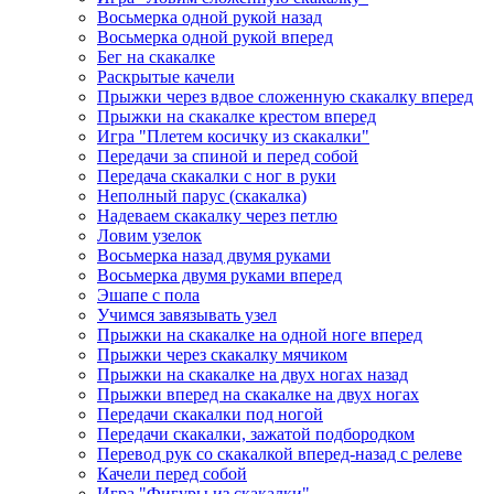
Восьмерка одной рукой назад
Восьмерка одной рукой вперед
Бег на скакалке
Раскрытые качели
Прыжки через вдвое сложенную скакалку вперед
Прыжки на скакалке крестом вперед
Игра "Плетем косичку из скакалки"
Передачи за спиной и перед собой
Передача скакалки с ног в руки
Неполный парус (скакалка)
Надеваем скакалку через петлю
Ловим узелок
Восьмерка назад двумя руками
Восьмерка двумя руками вперед
Эшапе с пола
Учимся завязывать узел
Прыжки на скакалке на одной ноге вперед
Прыжки через скакалку мячиком
Прыжки на скакалке на двух ногах назад
Прыжки вперед на скакалке на двух ногах
Передачи скакалки под ногой
Передачи скакалки, зажатой подбородком
Перевод рук со скакалкой вперед-назад с релеве
Качели перед собой
Игра "Фигуры из скакалки"