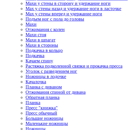
Махи у стены в сторону и удержание ноги
Мах у стены назад и удержание ноги в ласточке
Мах у стены вперед и удержание ноги
Подъем ног с пола до головы
Махи
Отжимания с колен
Махи стоя
Махи в шпагат
Махи в стороны
Подкачка в кольцо
Подкачка
Качаем спину
Растяжка подколенной связки и прокачка пресса
Уголок с разведением ног
Ножницы в лодочке
Качалочка
Планка с диваном
Отжимания спиной от дивана
Обратная планка
Планка
Пресс "книжка"
Пресс обычный
Большие ножницы
Маленькие ножницы
Ножницы