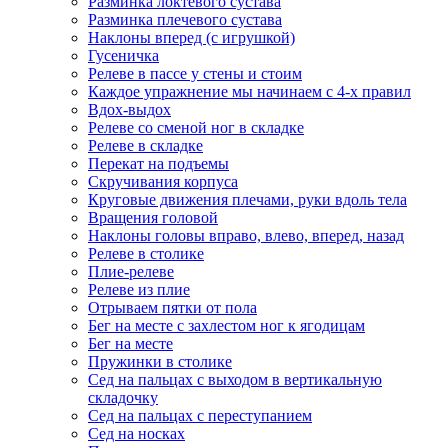
Разминка локтевого сустава
Разминка плечевого сустава
Наклоны вперед (с игрушкой)
Гусеничка
Релеве в пассе у стены и стоим
Каждое упражнение мы начинаем с 4-х правил
Вдох-выдох
Релеве со сменой ног в складке
Релеве в складке
Перекат на подъемы
Скручивания корпуса
Круговые движения плечами, руки вдоль тела
Вращения головой
Наклоны головы вправо, влево, вперед, назад
Релеве в столике
Плие-релеве
Релеве из плие
Отрываем пятки от пола
Бег на месте с захлестом ног к ягодицам
Бег на месте
Пружинки в столике
Сед на пальцах с выходом в вертикальную
складочку
Сед на пальцах с переступанием
Сед на носках