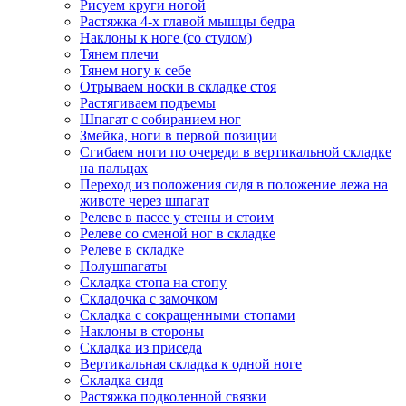
Рисуем круги ногой
Растяжка 4-х главой мышцы бедра
Наклоны к ноге (со стулом)
Тянем плечи
Тянем ногу к себе
Отрываем носки в складке стоя
Растягиваем подъемы
Шпагат с собиранием ног
Змейка, ноги в первой позиции
Сгибаем ноги по очереди в вертикальной складке
на пальцах
Переход из положения сидя в положение лежа на
животе через шпагат
Релеве в пассе у стены и стоим
Релеве со сменой ног в складке
Релеве в складке
Полушпагаты
Складка стопа на стопу
Складочка с замочком
Складка с сокращенными стопами
Наклоны в стороны
Складка из приседа
Вертикальная складка к одной ноге
Складка сидя
Растяжка подколенной связки