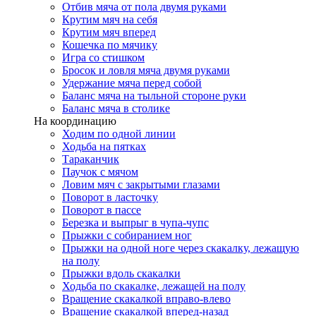
Отбив мяча от пола двумя руками
Крутим мяч на себя
Крутим мяч вперед
Кошечка по мячику
Игра со стишком
Бросок и ловля мяча двумя руками
Удержание мяча перед собой
Баланс мяча на тыльной стороне руки
Баланс мяча в столике
На координацию
Ходим по одной линии
Ходьба на пятках
Тараканчик
Паучок с мячом
Ловим мяч с закрытыми глазами
Поворот в ласточку
Поворот в пассе
Березка и выпрыг в чупа-чупс
Прыжки с собиранием ног
Прыжки на одной ноге через скакалку, лежащую
на полу
Прыжки вдоль скакалки
Ходьба по скакалке, лежащей на полу
Вращение скакалкой вправо-влево
Вращение скакалкой вперед-назад