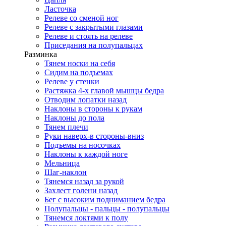
Ласточка
Релеве со сменой ног
Релеве с закрытыми глазами
Релеве и стоять на релеве
Приседания на полупальцах
Разминка
Тянем носки на себя
Сидим на подъемах
Релеве у стенки
Растяжка 4-х главой мышцы бедра
Отводим лопатки назад
Наклоны в стороны к рукам
Наклоны до пола
Тянем плечи
Руки наверх-в стороны-вниз
Подъемы на носочках
Наклоны к каждой ноге
Мельница
Шаг-наклон
Тянемся назад за рукой
Захлест голени назад
Бег с высоким подниманием бедра
Полупальцы - пальцы - полупальцы
Тянемся локтями к полу