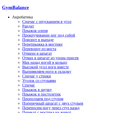
GymBalance
Акробатика
Спичаг с опусканием в угол
Рандат
Прыжок оленя
Прокручивание ног под собой
Поворот в выпаде
Перепрыжка в мостике
Переворот из моста
Отмахи в шпагат
Отмах в шпагат из упора присев
Мах назад ногой в кольцо
Высокий угол ноги вместе
Выпрямляем ноги в складку
Спичаг у стенки
Уголок со стульями
Спичаг
Прыжок в щучку
Прыжок в пистолетик
Проползаем под стулом
Поперечный шпагат с двух стульев
Переносим ногу через стул назад
Перекат с мостика на живот