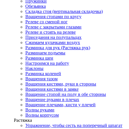
Пружинки
Обезьянка
Складка стоя (вертикальная складочка)
Вращения стопами по кругу
Релеве со сменой ног
Релеве с закрытыми глазами
Релеве и стоять на релеве
Приседания на полупальцах
Сжимаем кулачками воздух
Разминка для рук (Растяжка рук)
Разминаем подъемы
Разминка шеи
Настроимся на работу
Наклоны
Разминка коленей
Вращения тазом
Вращения кистями, руки в стороны
Вращения кистями в замке
Вращение стопой на полу в обе стороны
Вращение руками в плечах
Вращение плечами, кисти у плечей
Волны руками
Волны корпусом
Растяжка
Упражнение, чтобы сесть на поперечный шпагат