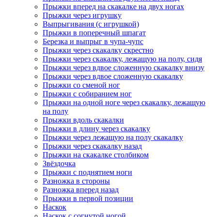
Прыжки вперед на скакалке на двух ногах
Прыжки через игрушку
Выпрыгивания (с игрушкой)
Прыжки в поперечный шпагат
Березка и выпрыг в чупа-чупс
Прыжки через скакалку скрестно
Прыжки через скакалку, лежащую на полу, сидя
Прыжки через вдвое сложенную скакалку внизу
Прыжки через вдвое сложенную скакалку
Прыжки со сменой ног
Прыжки с собиранием ног
Прыжки на одной ноге через скакалку, лежащую
на полу
Прыжки вдоль скакалки
Прыжки в длину через скакалку
Прыжки через лежащую на полу скакалку
Прыжки через скакалку назад
Прыжки на скакалке столбиком
Звёздочка
Прыжки с поднятием ноги
Разножка в стороны
Разножка вперед назад
Прыжки в первой позиции
Наскок
Наскок с согнутой ногой