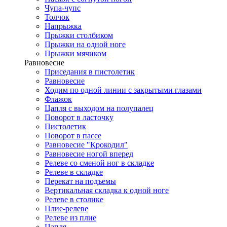
Чупа-чупс
Толчок
Напрыжка
Прыжки столбиком
Прыжки на одной ноге
Прыжки мячиком
Равновесие
Приседания в пистолетик
Равновесие
Ходим по одной линии с закрытыми глазами
Флажок
Цапля с выходом на полупалец
Поворот в ласточку
Пистолетик
Поворот в пассе
Равновесие "Крокодил"
Равновесие ногой вперед
Релеве со сменой ног в складке
Релеве в складке
Перекат на подъемы
Вертикальная складка к одной ноге
Релеве в столике
Плие-релеве
Релеве из плие
Цапля