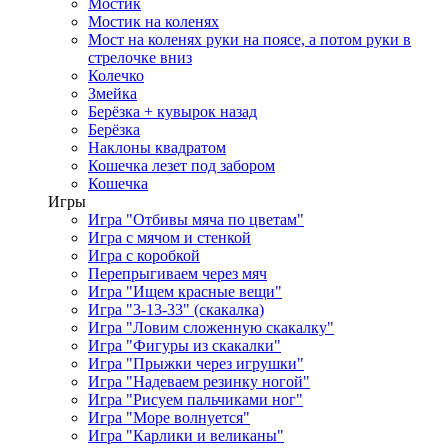
Мостик
Мостик на коленях
Мост на коленях руки на поясе, а потом руки в
стрелочке вниз
Колечко
Змейка
Берёзка + кувырок назад
Берёзка
Наклоны квадратом
Кошечка лезет под забором
Кошечка
Игры
Игра "Отбивы мяча по цветам"
Игра с мячом и стенкой
Игра с коробкой
Перепрыгиваем через мяч
Игра "Ищем красные вещи"
Игра "3-13-33" (скакалка)
Игра "Ловим сложенную скакалку"
Игра "Фигуры из скакалки"
Игра "Прыжки через игрушки"
Игра "Надеваем резинку ногой"
Игра "Рисуем пальчиками ног"
Игра "Море волнуется"
Игра "Карлики и великаны"