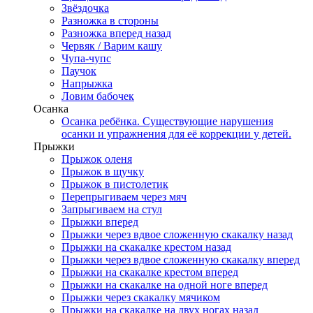
Звёздочка
Разножка в стороны
Разножка вперед назад
Червяк / Варим кашу
Чупа-чупс
Паучок
Напрыжка
Ловим бабочек
Осанка
Осанка ребёнка. Существующие нарушения
осанки и упражнения для её коррекции у детей.
Прыжки
Прыжок оленя
Прыжок в щучку
Прыжок в пистолетик
Перепрыгиваем через мяч
Запрыгиваем на стул
Прыжки вперед
Прыжки через вдвое сложенную скакалку назад
Прыжки на скакалке крестом назад
Прыжки через вдвое сложенную скакалку вперед
Прыжки на скакалке крестом вперед
Прыжки на скакалке на одной ноге вперед
Прыжки через скакалку мячиком
Прыжки на скакалке на двух ногах назад