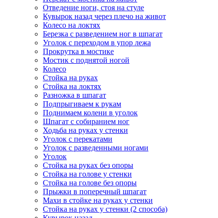
Отведение ноги, стоя на стуле
Кувырок назад через плечо на живот
Колесо на локтях
Березка с разведением ног в шпагат
Уголок с переходом в упор лежа
Прокрутка в мостике
Мостик с поднятой ногой
Колесо
Стойка на руках
Стойка на локтях
Разножка в шпагат
Подпрыгиваем к рукам
Поднимаем колени в уголок
Шпагат с собиранием ног
Ходьба на руках у стенки
Уголок с перекатами
Уголок с разведенными ногами
Уголок
Стойка на руках без опоры
Стойка на голове у стенки
Стойка на голове без опоры
Прыжки в поперечный шпагат
Махи в стойке на руках у стенки
Стойка на руках у стенки (2 способа)
Кувырок назад