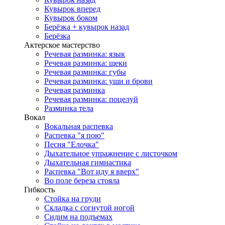
Кувырок вперед
Кувырок боком
Берёзка + кувырок назад
Берёзка
Актерское мастерство
Речевая разминка: язык
Речевая разминка: щеки
Речевая разминка: губы
Речевая разминка: уши и брови
Речевая разминка
Речевая разминка: поцелуй
Разминка тела
Вокал
Вокальная распевка
Распевка "я пою"
Песня "Елочка"
Дыхательное упражнение с листочком
Дыхательная гимнастика
Распевка "Вот иду я вверх"
Во поле береза стояла
Гибкость
Стойка на груди
Складка с согнутой ногой
Сидим на подъемах