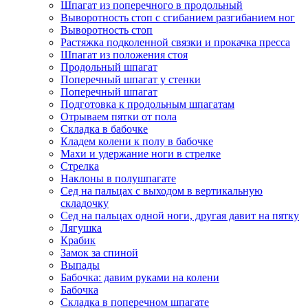
Шпагат из поперечного в продольный
Выворотность стоп с сгибанием разгибанием ног
Выворотность стоп
Растяжка подколенной связки и прокачка пресса
Шпагат из положения стоя
Продольный шпагат
Поперечный шпагат у стенки
Поперечный шпагат
Подготовка к продольным шпагатам
Отрываем пятки от пола
Складка в бабочке
Кладем колени к полу в бабочке
Махи и удержание ноги в стрелке
Стрелка
Наклоны в полушпагате
Сед на пальцах с выходом в вертикальную
складочку
Сед на пальцах одной ноги, другая давит на пятку
Лягушка
Крабик
Замок за спиной
Выпады
Бабочка: давим руками на колени
Бабочка
Складка в поперечном шпагате