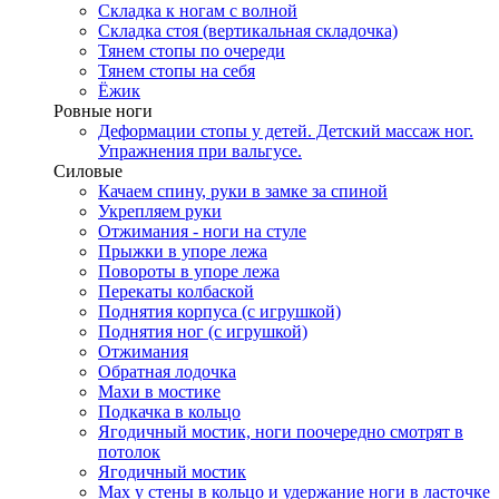
Складка к ногам с волной
Складка стоя (вертикальная складочка)
Тянем стопы по очереди
Тянем стопы на себя
Ёжик
Ровные ноги
Деформации стопы у детей. Детский массаж ног.
Упражнения при вальгусе.
Силовые
Качаем спину, руки в замке за спиной
Укрепляем руки
Отжимания - ноги на стуле
Прыжки в упоре лежа
Повороты в упоре лежа
Перекаты колбаской
Поднятия корпуса (с игрушкой)
Поднятия ног (с игрушкой)
Отжимания
Обратная лодочка
Махи в мостике
Подкачка в кольцо
Ягодичный мостик, ноги поочередно смотрят в
потолок
Ягодичный мостик
Мах у стены в кольцо и удержание ноги в ласточке