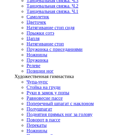
Танцевальная связка. Ч.3
Танцевальная связка. Ч.2
Танцевальная связка. Ч.1
Самолетик
Цветочек
Натягивание стоп сидя
Прыжки сотэ
Цапля
Натягивание стоп
Пружинка с приседаниями
Ножницы
Пружинка
Релеве
Позиции ног
Художественная гимнастика
Чупа-чупс
Стойка на груди
Руки в замок у попы
Равновесие пассе
Поперечный шпагат с наклоном
Полушпагат
Поднятия прямых ног за голову
Поворот в пассе
Перекаты
Ножницы