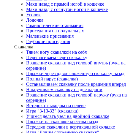
Махи назад с прямой ногой в кошечке
Махи назад с согнутой ногой в кошечке
Уголок
Лодочка
Гимнастические отжимания
Приседания на полупальцах
Маленькие приседания
Глубокие приседания
Скакалка
Тянем ногу скакалкой на себя
Перешагиваем через скакалку
Вращение скакалки над головой внутрь (рука на
середине)
Прыжки через вдвое сложенную скакалку назад
Полный парус (скакалка)
Останавливаем скакалку после вращения вперед
Накручиваем скакалку на две ладони
Вращение скакалки над головой наружу (рука на
середине)
Ветерок с выходом на релеве
Игра "3-13-33" (скакалка)
Учимся делать узел на двойной скакалке
Прыжки на скакалке крестом назад
Передачи скакалки в вертикальной складке
Игра "Ловим сложенную скакалку"