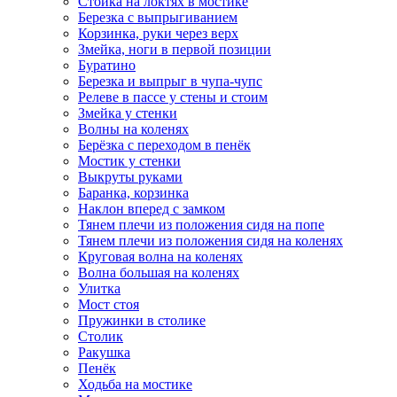
Стойка на локтях в мостике
Березка с выпрыгиванием
Корзинка, руки через верх
Змейка, ноги в первой позиции
Буратино
Березка и выпрыг в чупа-чупс
Релеве в пассе у стены и стоим
Змейка у стенки
Волны на коленях
Берёзка с переходом в пенёк
Мостик у стенки
Выкруты руками
Баранка, корзинка
Наклон вперед с замком
Тянем плечи из положения сидя на попе
Тянем плечи из положения сидя на коленях
Круговая волна на коленях
Волна большая на коленях
Улитка
Мост стоя
Пружинки в столике
Столик
Ракушка
Пенёк
Ходьба на мостике