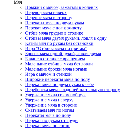
Мяч
Прыжки с мячом, зажатым в коленях
Перевод мяча наверх
Перенос мяча в сторону
Перекаты мяча по двум рукам
Перекат мяча с ног к животу
Отбив мяча грудью в столике
Отбивы мяча двумя руками, ловля в одну
Катим мяч по рукам без остановки
Игра "Отбивы мяча по цветам"
Бросок мяча одной рукой, ловля двумя
Баланс в столике с вращением
Маленькие отбивы мяча без ловли
Маленькие броски мяча ногами
Игра с мячом и стенкой
Широкие перекаты мяча по полу
Перекат мяча по двум рукам к себе
Переброска мяча с ладоней на тыльную сторону
Удержание мяча со сменой рук
Удержание мяча наверху
Удержание мяча в стороне
Скатываем мяч по ногам
Перекаты мяча по полу
Перекат по рукам от груди
Перекат мяча по спине