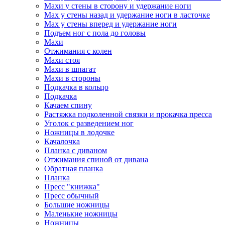
Махи у стены в сторону и удержание ноги
Мах у стены назад и удержание ноги в ласточке
Мах у стены вперед и удержание ноги
Подъем ног с пола до головы
Махи
Отжимания с колен
Махи стоя
Махи в шпагат
Махи в стороны
Подкачка в кольцо
Подкачка
Качаем спину
Растяжка подколенной связки и прокачка пресса
Уголок с разведением ног
Ножницы в лодочке
Качалочка
Планка с диваном
Отжимания спиной от дивана
Обратная планка
Планка
Пресс "книжка"
Пресс обычный
Большие ножницы
Маленькие ножницы
Ножницы