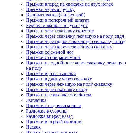
Прыжки вперед на скакалке на двух ногах
Прыжки через игрушку
Выпрыгивания (с игрушкой)
Прыжки в поперечный шпагат
Березка и выпрыг в чупа-чупс
Прыжки через скакалку скрестно
Прыжки через скакалку, лежащую на полу, сидя
Прыжки через вдвое сложенную скакалку внизу
Прыжки через вдвое сложенную скакалку
Прыжки со сменой ног
Прыжки с собиранием ног
Прыжки на одной ноге через скакалку, лежащую
на полу
Прыжки вдоль скакалки
Прыжки в длину через скакалку
Прыжки через лежащую на полу скакалку
Прыжки через скакалку назад
Прыжки на скакалке столбиком
Звёздочка
Прыжки с поднятием ноги
Разножка в стороны
Разножка вперед назад
Прыжки в первой позиции
Наскок
Наскок с согнутой ногой