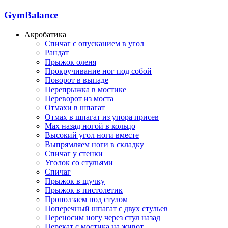
GymBalance
Акробатика
Спичаг с опусканием в угол
Рандат
Прыжок оленя
Прокручивание ног под собой
Поворот в выпаде
Перепрыжка в мостике
Переворот из моста
Отмахи в шпагат
Отмах в шпагат из упора присев
Мах назад ногой в кольцо
Высокий угол ноги вместе
Выпрямляем ноги в складку
Спичаг у стенки
Уголок со стульями
Спичаг
Прыжок в щучку
Прыжок в пистолетик
Проползаем под стулом
Поперечный шпагат с двух стульев
Переносим ногу через стул назад
Перекат с мостика на живот