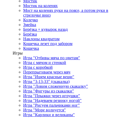
Мостик
Мостик на коленях
Мост на коленях руки на поясе, а потом руки в
стрелочке вниз
Колечко
Змейка
Берёзка + кувырок назад
Берёзка
Наклоны квадратом
Кошечка лезет под забором
Кошечка
Игры
Игра "Отбивы мяча по цветам"
Игра с мячом и стенкой
Игра с коробкой
Перепрыгиваем через мяч
Игра "Ищем красные вещи"
Игра "3-13-33" (скакалка)
Игра "Ловим сложенную скакалку"
Игра "Фигуры из скакалки"
Игра "Прыжки через игрушки"
Игра "Надеваем резинку ногой"
Игра "Рисуем пальчиками ног"
Игра "Море волнуется"
Игра "Карлики и великаны"