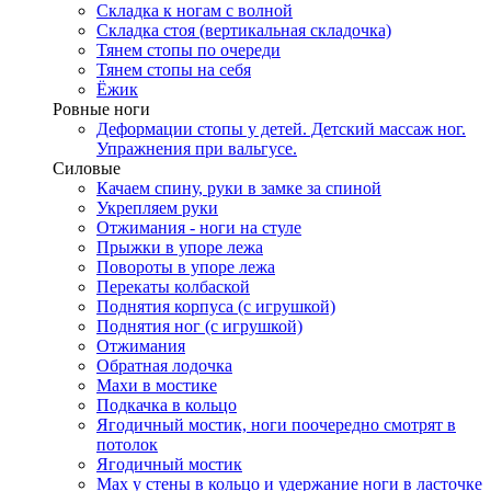
Складка к ногам с волной
Складка стоя (вертикальная складочка)
Тянем стопы по очереди
Тянем стопы на себя
Ёжик
Ровные ноги
Деформации стопы у детей. Детский массаж ног.
Упражнения при вальгусе.
Силовые
Качаем спину, руки в замке за спиной
Укрепляем руки
Отжимания - ноги на стуле
Прыжки в упоре лежа
Повороты в упоре лежа
Перекаты колбаской
Поднятия корпуса (с игрушкой)
Поднятия ног (с игрушкой)
Отжимания
Обратная лодочка
Махи в мостике
Подкачка в кольцо
Ягодичный мостик, ноги поочередно смотрят в
потолок
Ягодичный мостик
Мах у стены в кольцо и удержание ноги в ласточке