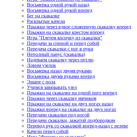
Восьмерка одной рукой назад
Восьмерка одной рукой вперед
Бег на скакалке
Раскрытые качели
Прыжки через вдвое сложенную скакалку вперед
Прыжки на скакалке крестом вперед
Игра "Плетем косичку из скакалки"
Передачи за спиной и перед собой
Передача скакалки с ног в руки
Неполный парус (скакалка)
Надеваем скакалку через петлю
Ловим узелок
Восьмерка назад двумя руками
Восьмерка двумя руками вперед
Эшапе с пола
Учимся завязывать узел
Прыжки на скакалке на одной ноге вперед
Прыжки через скакалку мячиком
Прыжки на скакалке на двух ногах назад
Прыжки вперед на скакалке на двух ногах
Передачи скакалки под ногой
Передачи скакалки, зажатой подбородком
Перевод рук со скакалкой вперед-назад с релеве
Качели перед собой
Игра "Фигуры из скакалки"