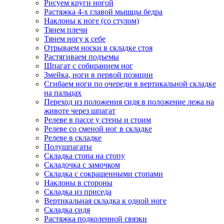
Рисуем круги ногой
Растяжка 4-х главой мышцы бедра
Наклоны к ноге (со стулом)
Тянем плечи
Тянем ногу к себе
Отрываем носки в складке стоя
Растягиваем подъемы
Шпагат с собиранием ног
Змейка, ноги в первой позиции
Сгибаем ноги по очереди в вертикальной складке
на пальцах
Переход из положения сидя в положение лежа на
животе через шпагат
Релеве в пассе у стены и стоим
Релеве со сменой ног в складке
Релеве в складке
Полушпагаты
Складка стопа на стопу
Складочка с замочком
Складка с сокращенными стопами
Наклоны в стороны
Складка из приседа
Вертикальная складка к одной ноге
Складка сидя
Растяжка подколенной связки