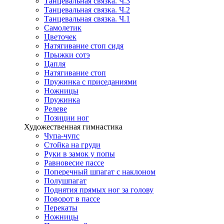
Танцевальная связка. Ч.3
Танцевальная связка. Ч.2
Танцевальная связка. Ч.1
Самолетик
Цветочек
Натягивание стоп сидя
Прыжки сотэ
Цапля
Натягивание стоп
Пружинка с приседаниями
Ножницы
Пружинка
Релеве
Позиции ног
Художественная гимнастика
Чупа-чупс
Стойка на груди
Руки в замок у попы
Равновесие пассе
Поперечный шпагат с наклоном
Полушпагат
Поднятия прямых ног за голову
Поворот в пассе
Перекаты
Ножницы