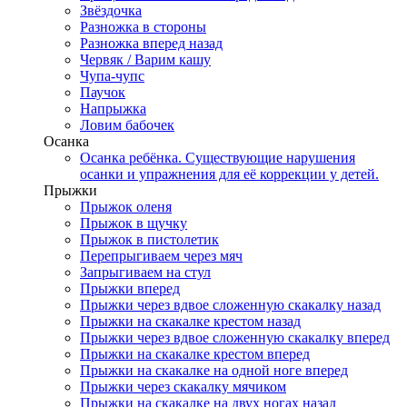
Звёздочка
Разножка в стороны
Разножка вперед назад
Червяк / Варим кашу
Чупа-чупс
Паучок
Напрыжка
Ловим бабочек
Осанка
Осанка ребёнка. Существующие нарушения
осанки и упражнения для её коррекции у детей.
Прыжки
Прыжок оленя
Прыжок в щучку
Прыжок в пистолетик
Перепрыгиваем через мяч
Запрыгиваем на стул
Прыжки вперед
Прыжки через вдвое сложенную скакалку назад
Прыжки на скакалке крестом назад
Прыжки через вдвое сложенную скакалку вперед
Прыжки на скакалке крестом вперед
Прыжки на скакалке на одной ноге вперед
Прыжки через скакалку мячиком
Прыжки на скакалке на двух ногах назад