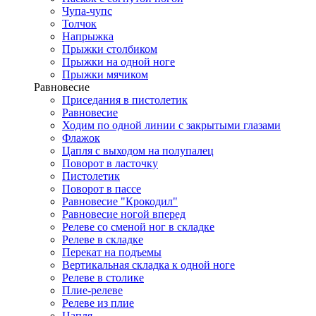
Чупа-чупс
Толчок
Напрыжка
Прыжки столбиком
Прыжки на одной ноге
Прыжки мячиком
Равновесие
Приседания в пистолетик
Равновесие
Ходим по одной линии с закрытыми глазами
Флажок
Цапля с выходом на полупалец
Поворот в ласточку
Пистолетик
Поворот в пассе
Равновесие "Крокодил"
Равновесие ногой вперед
Релеве со сменой ног в складке
Релеве в складке
Перекат на подъемы
Вертикальная складка к одной ноге
Релеве в столике
Плие-релеве
Релеве из плие
Цапля