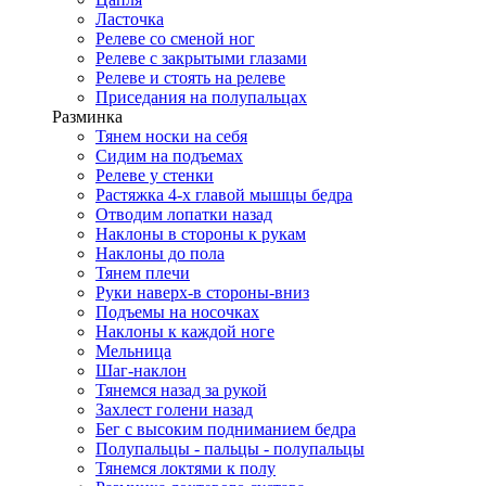
Ласточка
Релеве со сменой ног
Релеве с закрытыми глазами
Релеве и стоять на релеве
Приседания на полупальцах
Разминка
Тянем носки на себя
Сидим на подъемах
Релеве у стенки
Растяжка 4-х главой мышцы бедра
Отводим лопатки назад
Наклоны в стороны к рукам
Наклоны до пола
Тянем плечи
Руки наверх-в стороны-вниз
Подъемы на носочках
Наклоны к каждой ноге
Мельница
Шаг-наклон
Тянемся назад за рукой
Захлест голени назад
Бег с высоким подниманием бедра
Полупальцы - пальцы - полупальцы
Тянемся локтями к полу