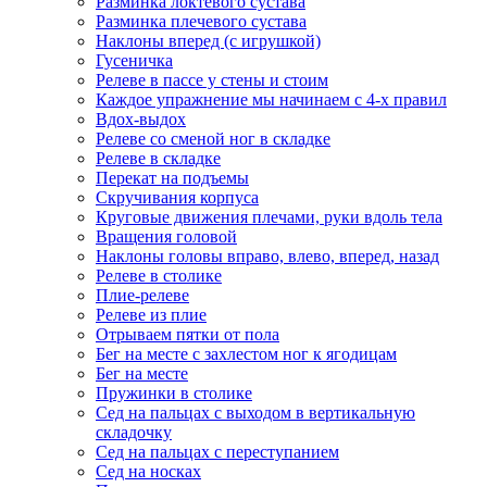
Разминка локтевого сустава
Разминка плечевого сустава
Наклоны вперед (с игрушкой)
Гусеничка
Релеве в пассе у стены и стоим
Каждое упражнение мы начинаем с 4-х правил
Вдох-выдох
Релеве со сменой ног в складке
Релеве в складке
Перекат на подъемы
Скручивания корпуса
Круговые движения плечами, руки вдоль тела
Вращения головой
Наклоны головы вправо, влево, вперед, назад
Релеве в столике
Плие-релеве
Релеве из плие
Отрываем пятки от пола
Бег на месте с захлестом ног к ягодицам
Бег на месте
Пружинки в столике
Сед на пальцах с выходом в вертикальную
складочку
Сед на пальцах с переступанием
Сед на носках