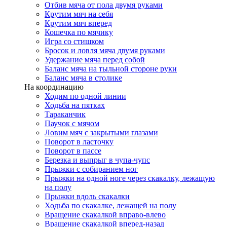
Отбив мяча от пола двумя руками
Крутим мяч на себя
Крутим мяч вперед
Кошечка по мячику
Игра со стишком
Бросок и ловля мяча двумя руками
Удержание мяча перед собой
Баланс мяча на тыльной стороне руки
Баланс мяча в столике
На координацию
Ходим по одной линии
Ходьба на пятках
Тараканчик
Паучок с мячом
Ловим мяч с закрытыми глазами
Поворот в ласточку
Поворот в пассе
Березка и выпрыг в чупа-чупс
Прыжки с собиранием ног
Прыжки на одной ноге через скакалку, лежащую
на полу
Прыжки вдоль скакалки
Ходьба по скакалке, лежащей на полу
Вращение скакалкой вправо-влево
Вращение скакалкой вперед-назад