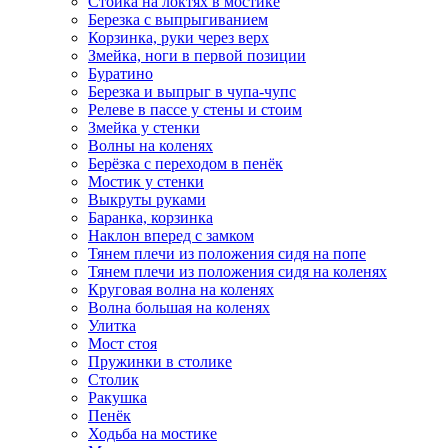
Стойка на локтях в мостике
Березка с выпрыгиванием
Корзинка, руки через верх
Змейка, ноги в первой позиции
Буратино
Березка и выпрыг в чупа-чупс
Релеве в пассе у стены и стоим
Змейка у стенки
Волны на коленях
Берёзка с переходом в пенёк
Мостик у стенки
Выкруты руками
Баранка, корзинка
Наклон вперед с замком
Тянем плечи из положения сидя на попе
Тянем плечи из положения сидя на коленях
Круговая волна на коленях
Волна большая на коленях
Улитка
Мост стоя
Пружинки в столике
Столик
Ракушка
Пенёк
Ходьба на мостике