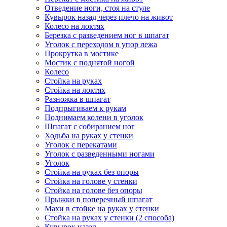
Отведение ноги, стоя на стуле
Кувырок назад через плечо на живот
Колесо на локтях
Березка с разведением ног в шпагат
Уголок с переходом в упор лежа
Прокрутка в мостике
Мостик с поднятой ногой
Колесо
Стойка на руках
Стойка на локтях
Разножка в шпагат
Подпрыгиваем к рукам
Поднимаем колени в уголок
Шпагат с собиранием ног
Ходьба на руках у стенки
Уголок с перекатами
Уголок с разведенными ногами
Уголок
Стойка на руках без опоры
Стойка на голове у стенки
Стойка на голове без опоры
Прыжки в поперечный шпагат
Махи в стойке на руках у стенки
Стойка на руках у стенки (2 способа)
Кувырок назад