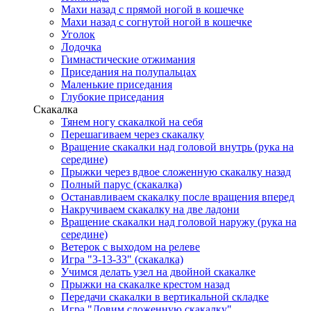
Махи назад с прямой ногой в кошечке
Махи назад с согнутой ногой в кошечке
Уголок
Лодочка
Гимнастические отжимания
Приседания на полупальцах
Маленькие приседания
Глубокие приседания
Скакалка
Тянем ногу скакалкой на себя
Перешагиваем через скакалку
Вращение скакалки над головой внутрь (рука на
середине)
Прыжки через вдвое сложенную скакалку назад
Полный парус (скакалка)
Останавливаем скакалку после вращения вперед
Накручиваем скакалку на две ладони
Вращение скакалки над головой наружу (рука на
середине)
Ветерок с выходом на релеве
Игра "3-13-33" (скакалка)
Учимся делать узел на двойной скакалке
Прыжки на скакалке крестом назад
Передачи скакалки в вертикальной складке
Игра "Ловим сложенную скакалку"