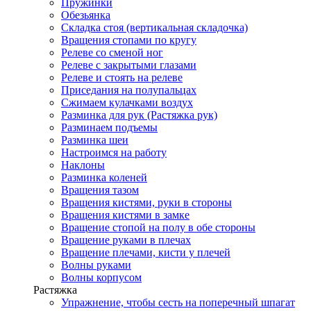
Пружинки
Обезьянка
Складка стоя (вертикальная складочка)
Вращения стопами по кругу
Релеве со сменой ног
Релеве с закрытыми глазами
Релеве и стоять на релеве
Приседания на полупальцах
Сжимаем кулачками воздух
Разминка для рук (Растяжка рук)
Разминаем подъемы
Разминка шеи
Настроимся на работу
Наклоны
Разминка коленей
Вращения тазом
Вращения кистями, руки в стороны
Вращения кистями в замке
Вращение стопой на полу в обе стороны
Вращение руками в плечах
Вращение плечами, кисти у плечей
Волны руками
Волны корпусом
Растяжка
Упражнение, чтобы сесть на поперечный шпагат