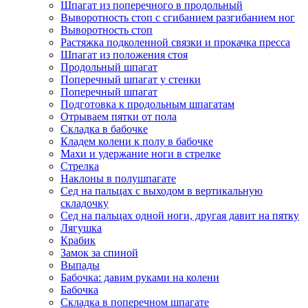
Шпагат из поперечного в продольный
Выворотность стоп с сгибанием разгибанием ног
Выворотность стоп
Растяжка подколенной связки и прокачка пресса
Шпагат из положения стоя
Продольный шпагат
Поперечный шпагат у стенки
Поперечный шпагат
Подготовка к продольным шпагатам
Отрываем пятки от пола
Складка в бабочке
Кладем колени к полу в бабочке
Махи и удержание ноги в стрелке
Стрелка
Наклоны в полушпагате
Сед на пальцах с выходом в вертикальную
складочку
Сед на пальцах одной ноги, другая давит на пятку
Лягушка
Крабик
Замок за спиной
Выпады
Бабочка: давим руками на колени
Бабочка
Складка в поперечном шпагате