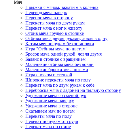
Мяч
Прыжки с мячом, зажатым в коленях
Перевод мяча наверх
Перенос мяча в сторону
Перекаты мяча по двум рукам
Перекат мяча с ног к животу
Отбив мяча грудью в столике
Отбивы мяча двумя руками, ловля в одну
Катим мяч по рукам без остановки
Игра "Отбивы мяча по цветам"
Бросок мяча одной рукой, ловля двумя
Баланс в столике с вращением
Маленькие отбивы мяча без ловли
Маленькие броски мяча ногами
Игра с мячом и стенкой
Широкие перекаты мяча по полу
Перекат мяча по двум рукам к себе
Переброска мяча с ладоней на тыльную сторону
Удержание мяча со сменой рук
Удержание мяча наверху
Удержание мяча в стороне
Скатываем мяч по ногам
Перекаты мяча по полу
Перекат по рукам от груди
Перекат мяча по спине