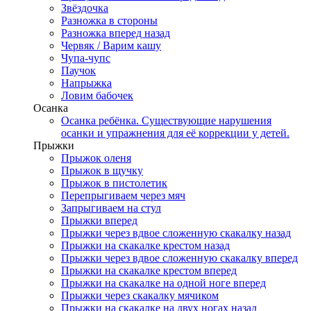
Звёздочка
Разножка в стороны
Разножка вперед назад
Червяк / Варим кашу
Чупа-чупс
Паучок
Напрыжка
Ловим бабочек
Осанка
Осанка ребёнка. Существующие нарушения
осанки и упражнения для её коррекции у детей.
Прыжки
Прыжок оленя
Прыжок в щучку
Прыжок в пистолетик
Перепрыгиваем через мяч
Запрыгиваем на стул
Прыжки вперед
Прыжки через вдвое сложенную скакалку назад
Прыжки на скакалке крестом назад
Прыжки через вдвое сложенную скакалку вперед
Прыжки на скакалке крестом вперед
Прыжки на скакалке на одной ноге вперед
Прыжки через скакалку мячиком
Прыжки на скакалке на двух ногах назад