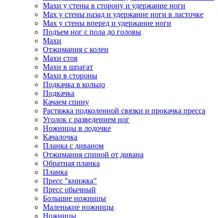
Махи у стены в сторону и удержание ноги
Мах у стены назад и удержание ноги в ласточке
Мах у стены вперед и удержание ноги
Подъем ног с пола до головы
Махи
Отжимания с колен
Махи стоя
Махи в шпагат
Махи в стороны
Подкачка в кольцо
Подкачка
Качаем спину
Растяжка подколенной связки и прокачка пресса
Уголок с разведением ног
Ножницы в лодочке
Качалочка
Планка с диваном
Отжимания спиной от дивана
Обратная планка
Планка
Пресс "книжка"
Пресс обычный
Большие ножницы
Маленькие ножницы
Ножницы