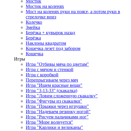
Мостик
Мостик на коленях
Мост на коленях руки на поясе, а потом руки в
стрелочке вниз
Колечко
Змейка
Берёзка + кувырок назад
Берёзка
Наклоны квадратом
Кошечка лезет под забором
Кошечка
Игры
Игра "Отбивы мяча по цветам"
Игра с мячом и стенкой
Игра с коробкой
Перепрыгиваем через мяч
Игра "Ищем красные вещи"
Игра "3-13-33" (скакалка)
Игра "Ловим сложенную скакалку"
Игра "Фигуры из скакалки"
Игра "Прыжки через игрушки"
Игра "Надеваем резинку ногой"
Игра "Рисуем пальчиками ног"
Игра "Море волнуется"
Игра "Карлики и великаны"