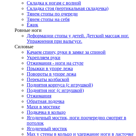
Складка к ногам с волной
Складка стоя (вертикальная складочка)
Тянем стопы по очереди
Тянем стопы на себя
Ёжик
Ровные ноги
Деформации стопы у детей. Детский массаж ног.
Упражнения при вальгусе.
Силовые
Качаем спину, руки в замке за спиной
Укрепляем руки
Отжимания - ноги на стуле
Прыжки в упоре лежа
Повороты в упоре лежа
Перекаты колбаской
Поднятия корпуса (с игрушкой)
Поднятия ног (с игрушкой)
Отжимания
Обратная лодочка
Махи в мостике
Подкачка в кольцо
Ягодичный мостик, ноги поочередно смотрят в
потолок
Ягодичный мостик
Мах у стены в кольцо и удержание ноги в ласточке