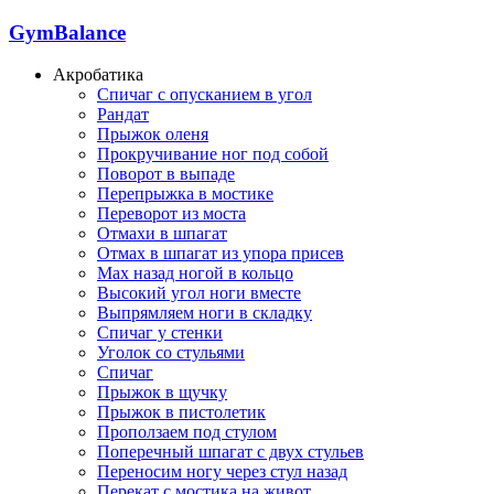
GymBalance
Акробатика
Спичаг с опусканием в угол
Рандат
Прыжок оленя
Прокручивание ног под собой
Поворот в выпаде
Перепрыжка в мостике
Переворот из моста
Отмахи в шпагат
Отмах в шпагат из упора присев
Мах назад ногой в кольцо
Высокий угол ноги вместе
Выпрямляем ноги в складку
Спичаг у стенки
Уголок со стульями
Спичаг
Прыжок в щучку
Прыжок в пистолетик
Проползаем под стулом
Поперечный шпагат с двух стульев
Переносим ногу через стул назад
Перекат с мостика на живот