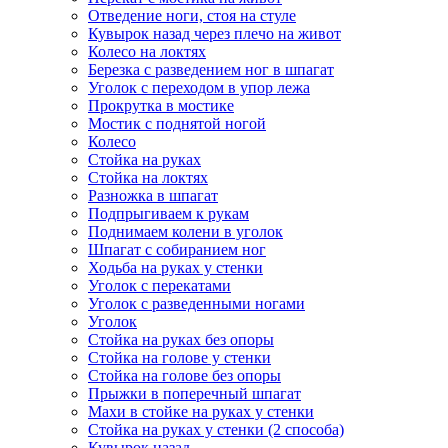
Отведение ноги, стоя на стуле
Кувырок назад через плечо на живот
Колесо на локтях
Березка с разведением ног в шпагат
Уголок с переходом в упор лежа
Прокрутка в мостике
Мостик с поднятой ногой
Колесо
Стойка на руках
Стойка на локтях
Разножка в шпагат
Подпрыгиваем к рукам
Поднимаем колени в уголок
Шпагат с собиранием ног
Ходьба на руках у стенки
Уголок с перекатами
Уголок с разведенными ногами
Уголок
Стойка на руках без опоры
Стойка на голове у стенки
Стойка на голове без опоры
Прыжки в поперечный шпагат
Махи в стойке на руках у стенки
Стойка на руках у стенки (2 способа)
Кувырок назад