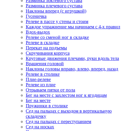
Разминка локтевого сустава
Разминка плечевого сустава
Наклоны вперед (с игрушкой)
Гусеничка
Релеве в пассе у стены и стоим
Каждое упражнение мы начинаем с 4-х правил
Вдох-выдох
Релеве со сменой ног в складке
Релеве в складке
Перекат на подъемы
Скручивания корпуса
Круговые движения плечами, руки вдоль тела
Вращения головой
Наклоны головы вправо, влево, вперед, назад
Релеве в столике
Плие-релеве
Релеве из плие
Отрываем пятки от пола
Бег на месте с захлестом ног к ягодицам
Бег на месте
Пружинки в столике
Сед на пальцах с выходом в вертикальную
складочку
Сед на пальцах с переступанием
Сед на носках