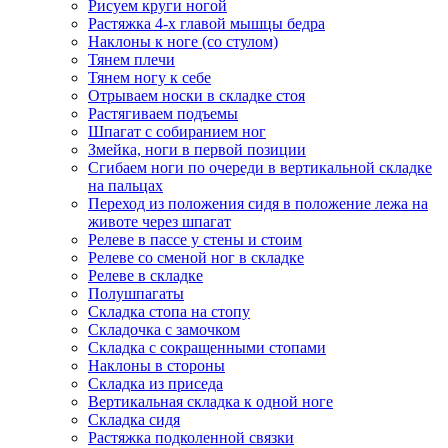
Рисуем круги ногой
Растяжка 4-х главой мышцы бедра
Наклоны к ноге (со стулом)
Тянем плечи
Тянем ногу к себе
Отрываем носки в складке стоя
Растягиваем подъемы
Шпагат с собиранием ног
Змейка, ноги в первой позиции
Сгибаем ноги по очереди в вертикальной складке
на пальцах
Переход из положения сидя в положение лежа на
животе через шпагат
Релеве в пассе у стены и стоим
Релеве со сменой ног в складке
Релеве в складке
Полушпагаты
Складка стопа на стопу
Складочка с замочком
Складка с сокращенными стопами
Наклоны в стороны
Складка из приседа
Вертикальная складка к одной ноге
Складка сидя
Растяжка подколенной связки