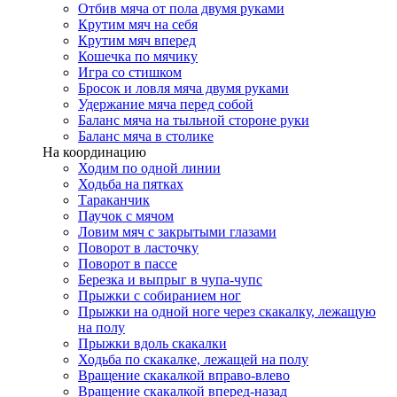
Отбив мяча от пола двумя руками
Крутим мяч на себя
Крутим мяч вперед
Кошечка по мячику
Игра со стишком
Бросок и ловля мяча двумя руками
Удержание мяча перед собой
Баланс мяча на тыльной стороне руки
Баланс мяча в столике
На координацию
Ходим по одной линии
Ходьба на пятках
Тараканчик
Паучок с мячом
Ловим мяч с закрытыми глазами
Поворот в ласточку
Поворот в пассе
Березка и выпрыг в чупа-чупс
Прыжки с собиранием ног
Прыжки на одной ноге через скакалку, лежащую
на полу
Прыжки вдоль скакалки
Ходьба по скакалке, лежащей на полу
Вращение скакалкой вправо-влево
Вращение скакалкой вперед-назад