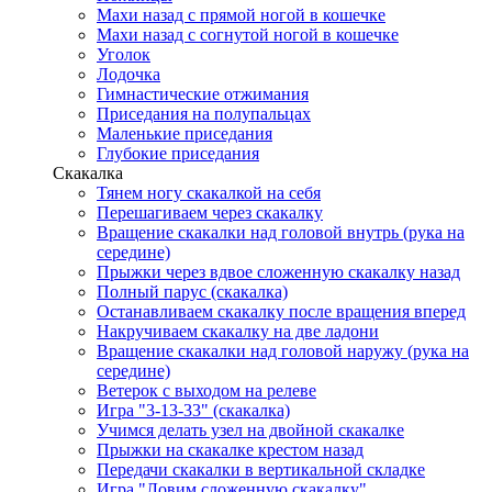
Махи назад с прямой ногой в кошечке
Махи назад с согнутой ногой в кошечке
Уголок
Лодочка
Гимнастические отжимания
Приседания на полупальцах
Маленькие приседания
Глубокие приседания
Скакалка
Тянем ногу скакалкой на себя
Перешагиваем через скакалку
Вращение скакалки над головой внутрь (рука на
середине)
Прыжки через вдвое сложенную скакалку назад
Полный парус (скакалка)
Останавливаем скакалку после вращения вперед
Накручиваем скакалку на две ладони
Вращение скакалки над головой наружу (рука на
середине)
Ветерок с выходом на релеве
Игра "3-13-33" (скакалка)
Учимся делать узел на двойной скакалке
Прыжки на скакалке крестом назад
Передачи скакалки в вертикальной складке
Игра "Ловим сложенную скакалку"