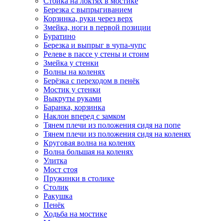
Стойка на локтях в мостике
Березка с выпрыгиванием
Корзинка, руки через верх
Змейка, ноги в первой позиции
Буратино
Березка и выпрыг в чупа-чупс
Релеве в пассе у стены и стоим
Змейка у стенки
Волны на коленях
Берёзка с переходом в пенёк
Мостик у стенки
Выкруты руками
Баранка, корзинка
Наклон вперед с замком
Тянем плечи из положения сидя на попе
Тянем плечи из положения сидя на коленях
Круговая волна на коленях
Волна большая на коленях
Улитка
Мост стоя
Пружинки в столике
Столик
Ракушка
Пенёк
Ходьба на мостике