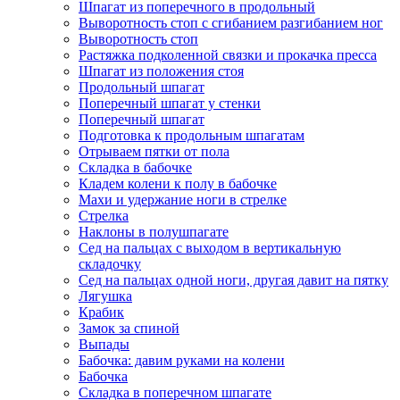
Шпагат из поперечного в продольный
Выворотность стоп с сгибанием разгибанием ног
Выворотность стоп
Растяжка подколенной связки и прокачка пресса
Шпагат из положения стоя
Продольный шпагат
Поперечный шпагат у стенки
Поперечный шпагат
Подготовка к продольным шпагатам
Отрываем пятки от пола
Складка в бабочке
Кладем колени к полу в бабочке
Махи и удержание ноги в стрелке
Стрелка
Наклоны в полушпагате
Сед на пальцах с выходом в вертикальную
складочку
Сед на пальцах одной ноги, другая давит на пятку
Лягушка
Крабик
Замок за спиной
Выпады
Бабочка: давим руками на колени
Бабочка
Складка в поперечном шпагате