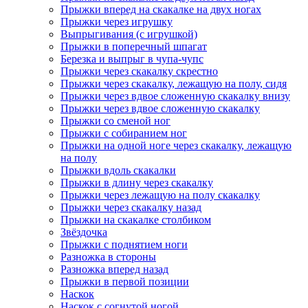
Прыжки вперед на скакалке на двух ногах
Прыжки через игрушку
Выпрыгивания (с игрушкой)
Прыжки в поперечный шпагат
Березка и выпрыг в чупа-чупс
Прыжки через скакалку скрестно
Прыжки через скакалку, лежащую на полу, сидя
Прыжки через вдвое сложенную скакалку внизу
Прыжки через вдвое сложенную скакалку
Прыжки со сменой ног
Прыжки с собиранием ног
Прыжки на одной ноге через скакалку, лежащую
на полу
Прыжки вдоль скакалки
Прыжки в длину через скакалку
Прыжки через лежащую на полу скакалку
Прыжки через скакалку назад
Прыжки на скакалке столбиком
Звёздочка
Прыжки с поднятием ноги
Разножка в стороны
Разножка вперед назад
Прыжки в первой позиции
Наскок
Наскок с согнутой ногой