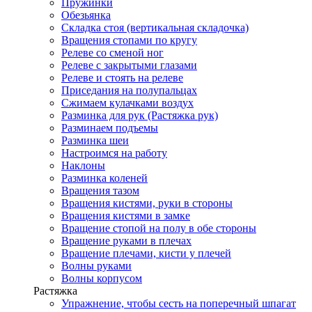
Пружинки
Обезьянка
Складка стоя (вертикальная складочка)
Вращения стопами по кругу
Релеве со сменой ног
Релеве с закрытыми глазами
Релеве и стоять на релеве
Приседания на полупальцах
Сжимаем кулачками воздух
Разминка для рук (Растяжка рук)
Разминаем подъемы
Разминка шеи
Настроимся на работу
Наклоны
Разминка коленей
Вращения тазом
Вращения кистями, руки в стороны
Вращения кистями в замке
Вращение стопой на полу в обе стороны
Вращение руками в плечах
Вращение плечами, кисти у плечей
Волны руками
Волны корпусом
Растяжка
Упражнение, чтобы сесть на поперечный шпагат