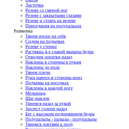
Ласточка
Релеве со сменой ног
Релеве с закрытыми глазами
Релеве и стоять на релеве
Приседания на полупальцах
Разминка
Тянем носки на себя
Сидим на подъемах
Релеве у стенки
Растяжка 4-х главой мышцы бедра
Отводим лопатки назад
Наклоны в стороны к рукам
Наклоны до пола
Тянем плечи
Руки наверх-в стороны-вниз
Подъемы на носочках
Наклоны к каждой ноге
Мельница
Шаг-наклон
Тянемся назад за рукой
Захлест голени назад
Бег с высоким подниманием бедра
Полупальцы - пальцы - полупальцы
Тянемся локтями к полу