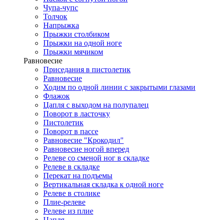
Чупа-чупс
Толчок
Напрыжка
Прыжки столбиком
Прыжки на одной ноге
Прыжки мячиком
Равновесие
Приседания в пистолетик
Равновесие
Ходим по одной линии с закрытыми глазами
Флажок
Цапля с выходом на полупалец
Поворот в ласточку
Пистолетик
Поворот в пассе
Равновесие "Крокодил"
Равновесие ногой вперед
Релеве со сменой ног в складке
Релеве в складке
Перекат на подъемы
Вертикальная складка к одной ноге
Релеве в столике
Плие-релеве
Релеве из плие
Цапля