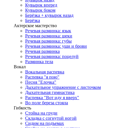
Кувырок вперед
Кувырок боком
Берёзка + кувырок назад
Берёзка
Актерское мастерство
Речевая разминка: язык
Речевая разминка: щеки
Речевая разминка: губы
Речевая разминка: уши и брови
Речевая разминка
Речевая разминка: поцелуй
Разминка тела
Вокал
Вокальная распевка
Распевка "я пою"
Песня "Елочка"
Дыхательное упражнение с листочком
Дыхательная гимнастика
Распевка "Вот иду я вверх"
Во поле береза стояла
Гибкость
Стойка на груди
Складка с согнутой ногой
Сидим на подъемах