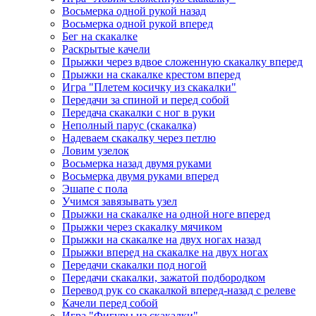
Восьмерка одной рукой назад
Восьмерка одной рукой вперед
Бег на скакалке
Раскрытые качели
Прыжки через вдвое сложенную скакалку вперед
Прыжки на скакалке крестом вперед
Игра "Плетем косичку из скакалки"
Передачи за спиной и перед собой
Передача скакалки с ног в руки
Неполный парус (скакалка)
Надеваем скакалку через петлю
Ловим узелок
Восьмерка назад двумя руками
Восьмерка двумя руками вперед
Эшапе с пола
Учимся завязывать узел
Прыжки на скакалке на одной ноге вперед
Прыжки через скакалку мячиком
Прыжки на скакалке на двух ногах назад
Прыжки вперед на скакалке на двух ногах
Передачи скакалки под ногой
Передачи скакалки, зажатой подбородком
Перевод рук со скакалкой вперед-назад с релеве
Качели перед собой
Игра "Фигуры из скакалки"