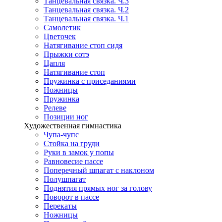
Танцевальная связка. Ч.3
Танцевальная связка. Ч.2
Танцевальная связка. Ч.1
Самолетик
Цветочек
Натягивание стоп сидя
Прыжки сотэ
Цапля
Натягивание стоп
Пружинка с приседаниями
Ножницы
Пружинка
Релеве
Позиции ног
Художественная гимнастика
Чупа-чупс
Стойка на груди
Руки в замок у попы
Равновесие пассе
Поперечный шпагат с наклоном
Полушпагат
Поднятия прямых ног за голову
Поворот в пассе
Перекаты
Ножницы