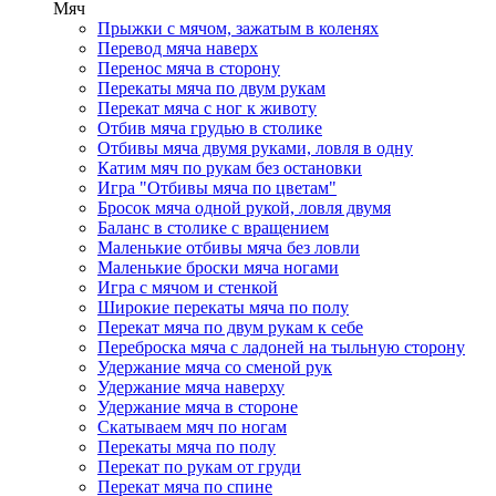
Мяч
Прыжки с мячом, зажатым в коленях
Перевод мяча наверх
Перенос мяча в сторону
Перекаты мяча по двум рукам
Перекат мяча с ног к животу
Отбив мяча грудью в столике
Отбивы мяча двумя руками, ловля в одну
Катим мяч по рукам без остановки
Игра "Отбивы мяча по цветам"
Бросок мяча одной рукой, ловля двумя
Баланс в столике с вращением
Маленькие отбивы мяча без ловли
Маленькие броски мяча ногами
Игра с мячом и стенкой
Широкие перекаты мяча по полу
Перекат мяча по двум рукам к себе
Переброска мяча с ладоней на тыльную сторону
Удержание мяча со сменой рук
Удержание мяча наверху
Удержание мяча в стороне
Скатываем мяч по ногам
Перекаты мяча по полу
Перекат по рукам от груди
Перекат мяча по спине