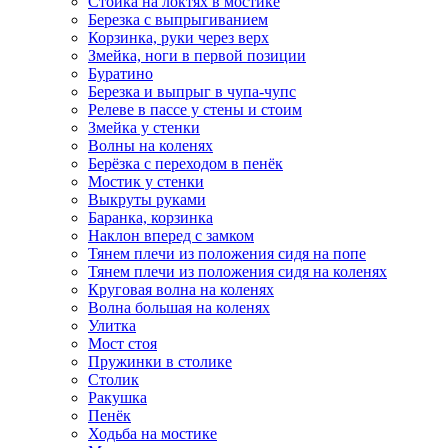
Стойка на локтях в мостике
Березка с выпрыгиванием
Корзинка, руки через верх
Змейка, ноги в первой позиции
Буратино
Березка и выпрыг в чупа-чупс
Релеве в пассе у стены и стоим
Змейка у стенки
Волны на коленях
Берёзка с переходом в пенёк
Мостик у стенки
Выкруты руками
Баранка, корзинка
Наклон вперед с замком
Тянем плечи из положения сидя на попе
Тянем плечи из положения сидя на коленях
Круговая волна на коленях
Волна большая на коленях
Улитка
Мост стоя
Пружинки в столике
Столик
Ракушка
Пенёк
Ходьба на мостике