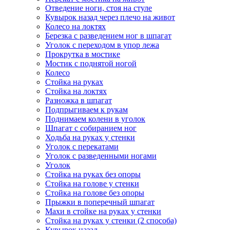
Отведение ноги, стоя на стуле
Кувырок назад через плечо на живот
Колесо на локтях
Березка с разведением ног в шпагат
Уголок с переходом в упор лежа
Прокрутка в мостике
Мостик с поднятой ногой
Колесо
Стойка на руках
Стойка на локтях
Разножка в шпагат
Подпрыгиваем к рукам
Поднимаем колени в уголок
Шпагат с собиранием ног
Ходьба на руках у стенки
Уголок с перекатами
Уголок с разведенными ногами
Уголок
Стойка на руках без опоры
Стойка на голове у стенки
Стойка на голове без опоры
Прыжки в поперечный шпагат
Махи в стойке на руках у стенки
Стойка на руках у стенки (2 способа)
Кувырок назад