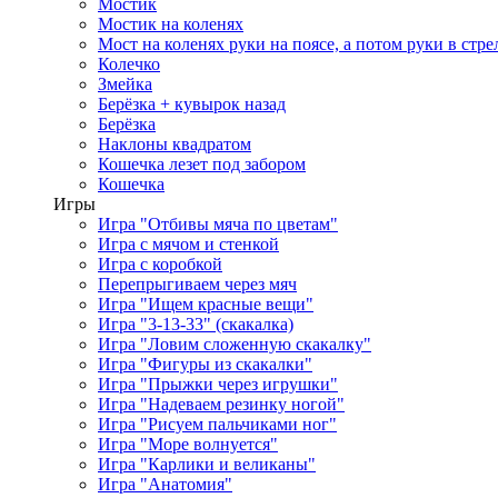
Мостик
Мостик на коленях
Мост на коленях руки на поясе, а потом руки в стре
Колечко
Змейка
Берёзка + кувырок назад
Берёзка
Наклоны квадратом
Кошечка лезет под забором
Кошечка
Игры
Игра "Отбивы мяча по цветам"
Игра с мячом и стенкой
Игра с коробкой
Перепрыгиваем через мяч
Игра "Ищем красные вещи"
Игра "3-13-33" (скакалка)
Игра "Ловим сложенную скакалку"
Игра "Фигуры из скакалки"
Игра "Прыжки через игрушки"
Игра "Надеваем резинку ногой"
Игра "Рисуем пальчиками ног"
Игра "Море волнуется"
Игра "Карлики и великаны"
Игра "Анатомия"