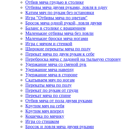
Отбив мяча грудью в столике
Отбивы мяча двумя руками, ловля в одну
Катим мяч по рукам без остановки
Игра "Отбивы мяча по цветам"
Бросок мяча одной рукой, ловля двумя
Баланс в столике с вращением
Маленькие отбивы мяча без ловли
Маленькие броски мяча ногами
Игра с мячом и стенкой
Широкие перекаты мяча по полу
Перекат мяча по двум рукам к себе
Переброска мяча с ладоней на тыльную сторону
Удержание мяча со сменой рук
Удержание мяча наверху
Удержание мяча в стороне
Скатываем мяч по ногам
Перекаты мяча по полу
Перекат по рукам от груди
Перекат мяча по спине
Отбив мяча от пола двумя руками
Крутим мяч на себя
Крутим мяч вперед
Кошечка по мячику
Игра со стишком
Бросок и ловля мяча двумя руками