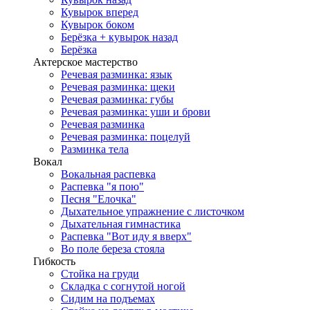
Кувырок вперед
Кувырок боком
Берёзка + кувырок назад
Берёзка
Актерское мастерство
Речевая разминка: язык
Речевая разминка: щеки
Речевая разминка: губы
Речевая разминка: уши и брови
Речевая разминка
Речевая разминка: поцелуй
Разминка тела
Вокал
Вокальная распевка
Распевка "я пою"
Песня "Елочка"
Дыхательное упражнение с листочком
Дыхательная гимнастика
Распевка "Вот иду я вверх"
Во поле береза стояла
Гибкость
Стойка на груди
Складка с согнутой ногой
Сидим на подъемах