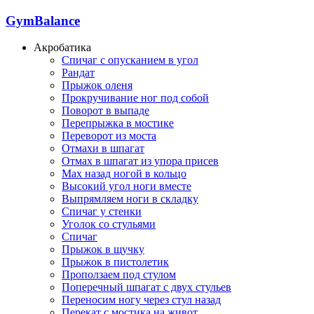
GymBalance
Акробатика
Спичаг с опусканием в угол
Рандат
Прыжок оленя
Прокручивание ног под собой
Поворот в выпаде
Перепрыжка в мостике
Переворот из моста
Отмахи в шпагат
Отмах в шпагат из упора присев
Мах назад ногой в кольцо
Высокий угол ноги вместе
Выпрямляем ноги в складку
Спичаг у стенки
Уголок со стульями
Спичаг
Прыжок в щучку
Прыжок в пистолетик
Проползаем под стулом
Поперечный шпагат с двух стульев
Переносим ногу через стул назад
Перекат с мостика на живот