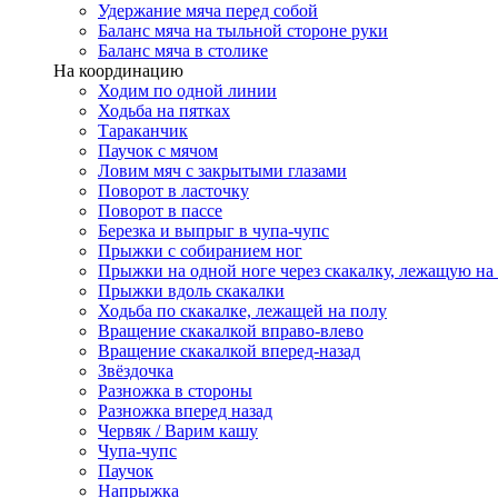
Удержание мяча перед собой
Баланс мяча на тыльной стороне руки
Баланс мяча в столике
На координацию
Ходим по одной линии
Ходьба на пятках
Тараканчик
Паучок с мячом
Ловим мяч с закрытыми глазами
Поворот в ласточку
Поворот в пассе
Березка и выпрыг в чупа-чупс
Прыжки с собиранием ног
Прыжки на одной ноге через скакалку, лежащую на
Прыжки вдоль скакалки
Ходьба по скакалке, лежащей на полу
Вращение скакалкой вправо-влево
Вращение скакалкой вперед-назад
Звёздочка
Разножка в стороны
Разножка вперед назад
Червяк / Варим кашу
Чупа-чупс
Паучок
Напрыжка