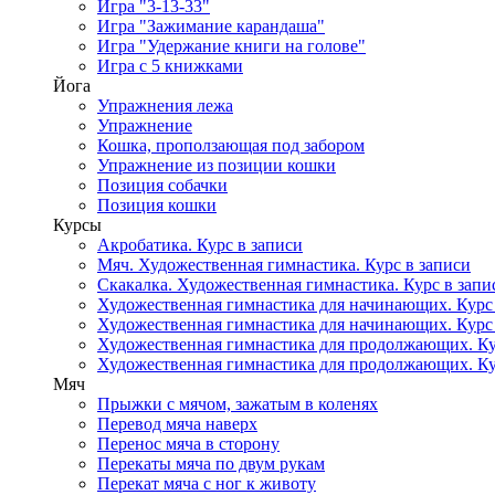
Игра "3-13-33"
Игра "Зажимание карандаша"
Игра "Удержание книги на голове"
Игра с 5 книжками
Йога
Упражнения лежа
Упражнение
Кошка, проползающая под забором
Упражнение из позиции кошки
Позиция собачки
Позиция кошки
Курсы
Акробатика. Курс в записи
Мяч. Художественная гимнастика. Курс в записи
Скакалка. Художественная гимнастика. Курс в запи
Художественная гимнастика для начинающих. Курс в
Художественная гимнастика для начинающих. Курс в
Художественная гимнастика для продолжающих. Кур
Художественная гимнастика для продолжающих. Кур
Мяч
Прыжки с мячом, зажатым в коленях
Перевод мяча наверх
Перенос мяча в сторону
Перекаты мяча по двум рукам
Перекат мяча с ног к животу