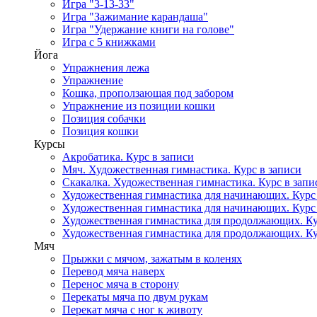
Игра "3-13-33"
Игра "Зажимание карандаша"
Игра "Удержание книги на голове"
Игра с 5 книжками
Йога
Упражнения лежа
Упражнение
Кошка, проползающая под забором
Упражнение из позиции кошки
Позиция собачки
Позиция кошки
Курсы
Акробатика. Курс в записи
Мяч. Художественная гимнастика. Курс в записи
Скакалка. Художественная гимнастика. Курс в запи
Художественная гимнастика для начинающих. Курс в
Художественная гимнастика для начинающих. Курс в
Художественная гимнастика для продолжающих. Кур
Художественная гимнастика для продолжающих. Кур
Мяч
Прыжки с мячом, зажатым в коленях
Перевод мяча наверх
Перенос мяча в сторону
Перекаты мяча по двум рукам
Перекат мяча с ног к животу