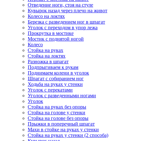
Отведение ноги, стоя на стуле
Кувырок назад через плечо на живот
Колесо на локтях
Березка с разведением ног в шпагат
Уголок с переходом в упор лежа
Прокрутка в мостике
Мостик с поднятой ногой
Колесо
Стойка на руках
Стойка на локтях
Разножка в шпагат
Подпрыгиваем к рукам
Поднимаем колени в уголок
Шпагат с собиранием ног
Ходьба на руках у стенки
Уголок с перекатами
Уголок с разведенными ногами
Уголок
Стойка на руках без опоры
Стойка на голове у стенки
Стойка на голове без опоры
Прыжки в поперечный шпагат
Махи в стойке на руках у стенки
Стойка на руках у стенки (2 способа)
Кувырок назад