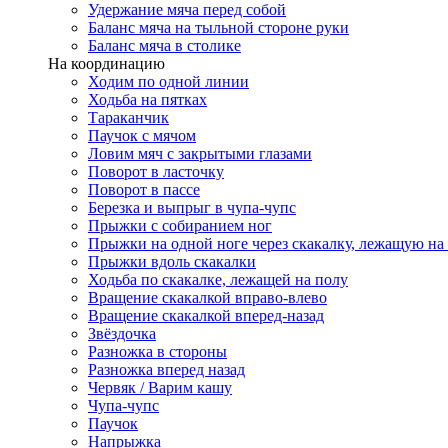
Удержание мяча перед собой
Баланс мяча на тыльной стороне руки
Баланс мяча в столике
На координацию
Ходим по одной линии
Ходьба на пятках
Тараканчик
Паучок с мячом
Ловим мяч с закрытыми глазами
Поворот в ласточку
Поворот в пассе
Березка и выпрыг в чупа-чупс
Прыжки с собиранием ног
Прыжки на одной ноге через скакалку, лежащую на
Прыжки вдоль скакалки
Ходьба по скакалке, лежащей на полу
Вращение скакалкой вправо-влево
Вращение скакалкой вперед-назад
Звёздочка
Разножка в стороны
Разножка вперед назад
Червяк / Варим кашу
Чупа-чупс
Паучок
Напрыжка