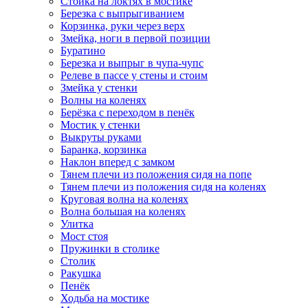
Стойка на локтях в мостике
Березка с выпрыгиванием
Корзинка, руки через верх
Змейка, ноги в первой позиции
Буратино
Березка и выпрыг в чупа-чупс
Релеве в пассе у стены и стоим
Змейка у стенки
Волны на коленях
Берёзка с переходом в пенёк
Мостик у стенки
Выкруты руками
Баранка, корзинка
Наклон вперед с замком
Тянем плечи из положения сидя на попе
Тянем плечи из положения сидя на коленях
Круговая волна на коленях
Волна большая на коленях
Улитка
Мост стоя
Пружинки в столике
Столик
Ракушка
Пенёк
Ходьба на мостике