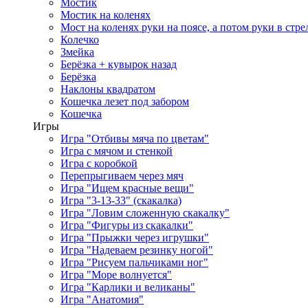
Мостик
Мостик на коленях
Мост на коленях руки на поясе, а потом руки в стре
Колечко
Змейка
Берёзка + кувырок назад
Берёзка
Наклоны квадратом
Кошечка лезет под забором
Кошечка
Игры
Игра "Отбивы мяча по цветам"
Игра с мячом и стенкой
Игра с коробкой
Перепрыгиваем через мяч
Игра "Ищем красные вещи"
Игра "3-13-33" (скакалка)
Игра "Ловим сложенную скакалку"
Игра "Фигуры из скакалки"
Игра "Прыжки через игрушки"
Игра "Надеваем резинку ногой"
Игра "Рисуем пальчиками ног"
Игра "Море волнуется"
Игра "Карлики и великаны"
Игра "Анатомия"