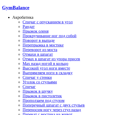
GymBalance
Акробатика
Спичаг с опусканием в угол
Рандат
Прыжок оленя
Прокручивание ног под собой
Поворот в выпаде
Перепрыжка в мостике
Переворот из моста
Отмахи в шпагат
Отмах в шпагат из упора присев
Мах назад ногой в кольцо
Высокий угол ноги вместе
Выпрямляем ноги в складку
Спичаг у стенки
Уголок со стульями
Спичаг
Прыжок в щучку
Прыжок в пистолетик
Проползаем под стулом
Поперечный шпагат с двух стульев
Переносим ногу через стул назад
Перекат с мостика на живот