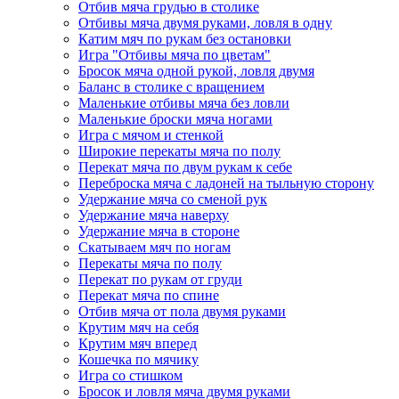
Отбив мяча грудью в столике
Отбивы мяча двумя руками, ловля в одну
Катим мяч по рукам без остановки
Игра "Отбивы мяча по цветам"
Бросок мяча одной рукой, ловля двумя
Баланс в столике с вращением
Маленькие отбивы мяча без ловли
Маленькие броски мяча ногами
Игра с мячом и стенкой
Широкие перекаты мяча по полу
Перекат мяча по двум рукам к себе
Переброска мяча с ладоней на тыльную сторону
Удержание мяча со сменой рук
Удержание мяча наверху
Удержание мяча в стороне
Скатываем мяч по ногам
Перекаты мяча по полу
Перекат по рукам от груди
Перекат мяча по спине
Отбив мяча от пола двумя руками
Крутим мяч на себя
Крутим мяч вперед
Кошечка по мячику
Игра со стишком
Бросок и ловля мяча двумя руками