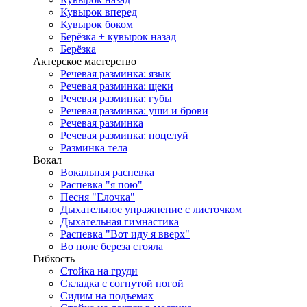
Кувырок вперед
Кувырок боком
Берёзка + кувырок назад
Берёзка
Актерское мастерство
Речевая разминка: язык
Речевая разминка: щеки
Речевая разминка: губы
Речевая разминка: уши и брови
Речевая разминка
Речевая разминка: поцелуй
Разминка тела
Вокал
Вокальная распевка
Распевка "я пою"
Песня "Елочка"
Дыхательное упражнение с листочком
Дыхательная гимнастика
Распевка "Вот иду я вверх"
Во поле береза стояла
Гибкость
Стойка на груди
Складка с согнутой ногой
Сидим на подъемах