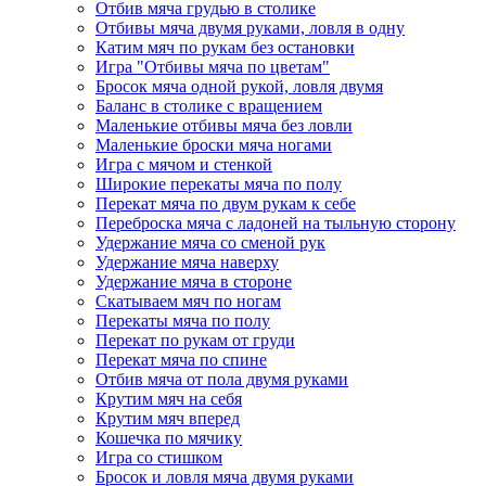
Отбив мяча грудью в столике
Отбивы мяча двумя руками, ловля в одну
Катим мяч по рукам без остановки
Игра "Отбивы мяча по цветам"
Бросок мяча одной рукой, ловля двумя
Баланс в столике с вращением
Маленькие отбивы мяча без ловли
Маленькие броски мяча ногами
Игра с мячом и стенкой
Широкие перекаты мяча по полу
Перекат мяча по двум рукам к себе
Переброска мяча с ладоней на тыльную сторону
Удержание мяча со сменой рук
Удержание мяча наверху
Удержание мяча в стороне
Скатываем мяч по ногам
Перекаты мяча по полу
Перекат по рукам от груди
Перекат мяча по спине
Отбив мяча от пола двумя руками
Крутим мяч на себя
Крутим мяч вперед
Кошечка по мячику
Игра со стишком
Бросок и ловля мяча двумя руками