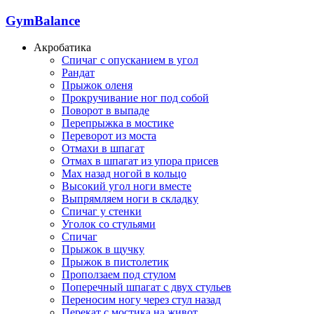
GymBalance
Акробатика
Спичаг с опусканием в угол
Рандат
Прыжок оленя
Прокручивание ног под собой
Поворот в выпаде
Перепрыжка в мостике
Переворот из моста
Отмахи в шпагат
Отмах в шпагат из упора присев
Мах назад ногой в кольцо
Высокий угол ноги вместе
Выпрямляем ноги в складку
Спичаг у стенки
Уголок со стульями
Спичаг
Прыжок в щучку
Прыжок в пистолетик
Проползаем под стулом
Поперечный шпагат с двух стульев
Переносим ногу через стул назад
Перекат с мостика на живот