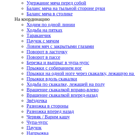
Удержание мяча перед собой
Баланс мяча на тыльной стороне руки
Баланс мяча в столике
На координацию
Ходим по одной линии
Ходьба на пятках
Тараканчик
Паучок с мячом
Ловим мяч с закрытыми глазами
Поворот в ласточку
Поворот в пассе
Березка и выпрыг в чупа-чупс
Прыжки с собиранием ног
Прыжки на одной ноге через скакалку, лежащую на
Прыжки вдоль скакалки
Ходьба по скакалке, лежащей на полу
Вращение скакалкой вправо-влево
Вращение скакалкой вперед-назад
Звёздочка
Разножка в стороны
Разножка вперед назад
Червяк / Варим кашу
Чупа-чупс
Паучок
Напрыжка