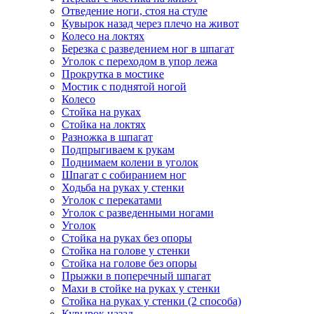
Отведение ноги, стоя на стуле
Кувырок назад через плечо на живот
Колесо на локтях
Березка с разведением ног в шпагат
Уголок с переходом в упор лежа
Прокрутка в мостике
Мостик с поднятой ногой
Колесо
Стойка на руках
Стойка на локтях
Разножка в шпагат
Подпрыгиваем к рукам
Поднимаем колени в уголок
Шпагат с собиранием ног
Ходьба на руках у стенки
Уголок с перекатами
Уголок с разведенными ногами
Уголок
Стойка на руках без опоры
Стойка на голове у стенки
Стойка на голове без опоры
Прыжки в поперечный шпагат
Махи в стойке на руках у стенки
Стойка на руках у стенки (2 способа)
Кувырок назад