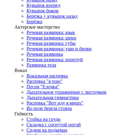
Кувырок вперед
Кувырок боком
Берёзка + кувырок назад
Берёзка
Актерское мастерство
Речевая разминка: язык
Речевая разминка: щеки
Речевая разминка: губы
Речевая разминка: уши и брови
Речевая разминка
Речевая разминка: поцелуй
Разминка тела
Вокал
Вокальная распевка
Распевка "я пою"
Песня "Елочка"
Дыхательное упражнение с листочком
Дыхательная гимнастика
Распевка "Вот иду я вверх"
Во поле береза стояла
Гибкость
Стойка на груди
Складка с согнутой ногой
Сидим на подъемах