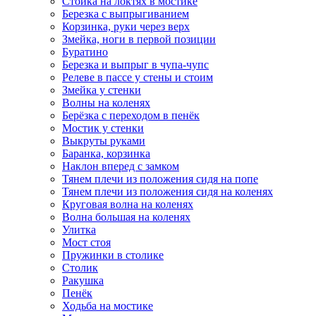
Стойка на локтях в мостике
Березка с выпрыгиванием
Корзинка, руки через верх
Змейка, ноги в первой позиции
Буратино
Березка и выпрыг в чупа-чупс
Релеве в пассе у стены и стоим
Змейка у стенки
Волны на коленях
Берёзка с переходом в пенёк
Мостик у стенки
Выкруты руками
Баранка, корзинка
Наклон вперед с замком
Тянем плечи из положения сидя на попе
Тянем плечи из положения сидя на коленях
Круговая волна на коленях
Волна большая на коленях
Улитка
Мост стоя
Пружинки в столике
Столик
Ракушка
Пенёк
Ходьба на мостике