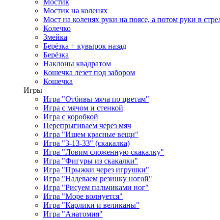
Мостик
Мостик на коленях
Мост на коленях руки на поясе, а потом руки в стре
Колечко
Змейка
Берёзка + кувырок назад
Берёзка
Наклоны квадратом
Кошечка лезет под забором
Кошечка
Игры
Игра "Отбивы мяча по цветам"
Игра с мячом и стенкой
Игра с коробкой
Перепрыгиваем через мяч
Игра "Ищем красные вещи"
Игра "3-13-33" (скакалка)
Игра "Ловим сложенную скакалку"
Игра "Фигуры из скакалки"
Игра "Прыжки через игрушки"
Игра "Надеваем резинку ногой"
Игра "Рисуем пальчиками ног"
Игра "Море волнуется"
Игра "Карлики и великаны"
Игра "Анатомия"