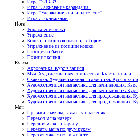
Игра "3-13-33"
Игра "Зажимание карандаша"
Игра "Удержание книги на голове"
Игра с 5 книжками
Йога
Упражнения лежа
Упражнение
Кошка, проползающая под забором
Упражнение из позиции кошки
Позиция собачки
Позиция кошки
Курсы
Акробатика. Курс в записи
Мяч. Художественная гимнастика. Курс в записи
Скакалка. Художественная гимнастика. Курс в запи
Художественная гимнастика для начинающих. Курс в
Художественная гимнастика для начинающих. Курс в
Художественная гимнастика для продолжающих. Кур
Художественная гимнастика для продолжающих. Кур
Мяч
Прыжки с мячом, зажатым в коленях
Перевод мяча наверх
Перенос мяча в сторону
Перекаты мяча по двум рукам
Перекат мяча с ног к животу