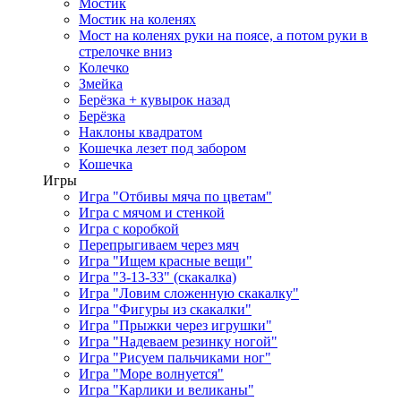
Мостик
Мостик на коленях
Мост на коленях руки на поясе, а потом руки в
стрелочке вниз
Колечко
Змейка
Берёзка + кувырок назад
Берёзка
Наклоны квадратом
Кошечка лезет под забором
Кошечка
Игры
Игра "Отбивы мяча по цветам"
Игра с мячом и стенкой
Игра с коробкой
Перепрыгиваем через мяч
Игра "Ищем красные вещи"
Игра "3-13-33" (скакалка)
Игра "Ловим сложенную скакалку"
Игра "Фигуры из скакалки"
Игра "Прыжки через игрушки"
Игра "Надеваем резинку ногой"
Игра "Рисуем пальчиками ног"
Игра "Море волнуется"
Игра "Карлики и великаны"