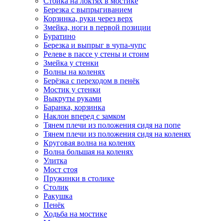
Стойка на локтях в мостике
Березка с выпрыгиванием
Корзинка, руки через верх
Змейка, ноги в первой позиции
Буратино
Березка и выпрыг в чупа-чупс
Релеве в пассе у стены и стоим
Змейка у стенки
Волны на коленях
Берёзка с переходом в пенёк
Мостик у стенки
Выкруты руками
Баранка, корзинка
Наклон вперед с замком
Тянем плечи из положения сидя на попе
Тянем плечи из положения сидя на коленях
Круговая волна на коленях
Волна большая на коленях
Улитка
Мост стоя
Пружинки в столике
Столик
Ракушка
Пенёк
Ходьба на мостике