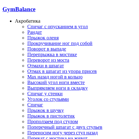
GymBalance
Акробатика
Спичаг с опусканием в угол
Рандат
Прыжок оленя
Прокручивание ног под собой
Поворот в выпаде
Перепрыжка в мостике
Переворот из моста
Отмахи в шпагат
Отмах в шпагат из упора присев
Мах назад ногой в кольцо
Высокий угол ноги вместе
Выпрямляем ноги в складку
Спичаг у стенки
Уголок со стульями
Спичаг
Прыжок в щучку
Прыжок в пистолетик
Проползаем под стулом
Поперечный шпагат с двух стульев
Переносим ногу через стул назад
Перекат с мостика на живот