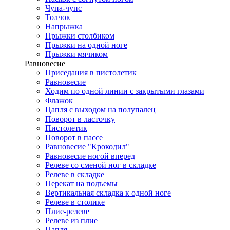
Чупа-чупс
Толчок
Напрыжка
Прыжки столбиком
Прыжки на одной ноге
Прыжки мячиком
Равновесие
Приседания в пистолетик
Равновесие
Ходим по одной линии с закрытыми глазами
Флажок
Цапля с выходом на полупалец
Поворот в ласточку
Пистолетик
Поворот в пассе
Равновесие "Крокодил"
Равновесие ногой вперед
Релеве со сменой ног в складке
Релеве в складке
Перекат на подъемы
Вертикальная складка к одной ноге
Релеве в столике
Плие-релеве
Релеве из плие
Цапля