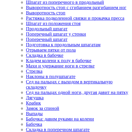
Шпагат из поперечного в продольный
Выворотность стоп с сгибанием разгибанием ног
Выворотность стоп
Растяжка подколенной связки и прокачка пресса
Шпагат из положения стоя
Продольный шпагат
Поперечный шпагат у стенки
Поперечный шпагат
Подготовка к продольным шпагатам
Отрываем пятки от пола
Складка в бабочке
Кладем колени к полу в бабочке
Махи и удержание ноги в стрелке
Стрелка
Наклоны в полушпагате
Сед на пальцах с выходом в вертикальную
складочку
Сед на пальцах одной ноги, другая давит на пятку
Лягушка
Крабик
Замок за спиной
Выпады
Бабочка: давим руками на колени
Бабочка
Складка в поперечном шпагате