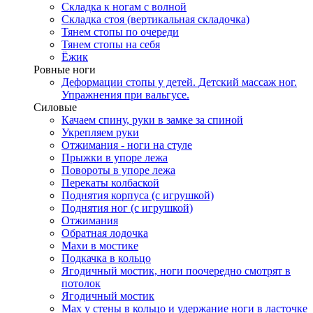
Складка к ногам с волной
Складка стоя (вертикальная складочка)
Тянем стопы по очереди
Тянем стопы на себя
Ёжик
Ровные ноги
Деформации стопы у детей. Детский массаж ног.
Упражнения при вальгусе.
Силовые
Качаем спину, руки в замке за спиной
Укрепляем руки
Отжимания - ноги на стуле
Прыжки в упоре лежа
Повороты в упоре лежа
Перекаты колбаской
Поднятия корпуса (с игрушкой)
Поднятия ног (с игрушкой)
Отжимания
Обратная лодочка
Махи в мостике
Подкачка в кольцо
Ягодичный мостик, ноги поочередно смотрят в
потолок
Ягодичный мостик
Мах у стены в кольцо и удержание ноги в ласточке