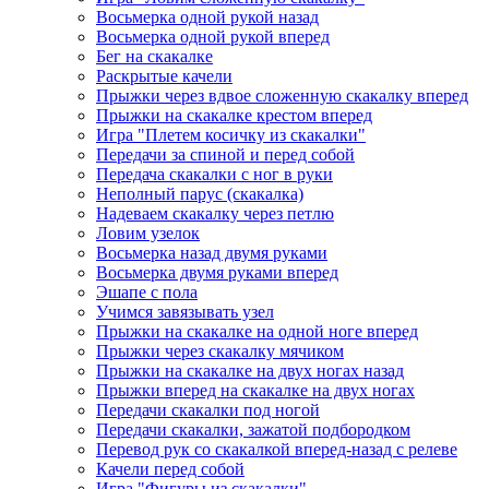
Восьмерка одной рукой назад
Восьмерка одной рукой вперед
Бег на скакалке
Раскрытые качели
Прыжки через вдвое сложенную скакалку вперед
Прыжки на скакалке крестом вперед
Игра "Плетем косичку из скакалки"
Передачи за спиной и перед собой
Передача скакалки с ног в руки
Неполный парус (скакалка)
Надеваем скакалку через петлю
Ловим узелок
Восьмерка назад двумя руками
Восьмерка двумя руками вперед
Эшапе с пола
Учимся завязывать узел
Прыжки на скакалке на одной ноге вперед
Прыжки через скакалку мячиком
Прыжки на скакалке на двух ногах назад
Прыжки вперед на скакалке на двух ногах
Передачи скакалки под ногой
Передачи скакалки, зажатой подбородком
Перевод рук со скакалкой вперед-назад с релеве
Качели перед собой
Игра "Фигуры из скакалки"