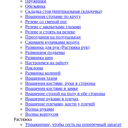
Пружинки
Обезьянка
Складка стоя (вертикальная складочка)
Вращения стопами по кругу
Релеве со сменой ног
Релеве с закрытыми глазами
Релеве и стоять на релеве
Приседания на полупальцах
Сжимаем кулачками воздух
Разминка для рук (Растяжка рук)
Разминаем подъемы
Разминка шеи
Настроимся на работу
Наклоны
Разминка коленей
Вращения тазом
Вращения кистями, руки в стороны
Вращения кистями в замке
Вращение стопой на полу в обе стороны
Вращение руками в плечах
Вращение плечами, кисти у плечей
Волны руками
Волны корпусом
Растяжка
Упражнение, чтобы сесть на поперечный шпагат