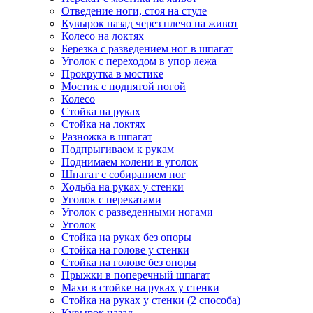
Отведение ноги, стоя на стуле
Кувырок назад через плечо на живот
Колесо на локтях
Березка с разведением ног в шпагат
Уголок с переходом в упор лежа
Прокрутка в мостике
Мостик с поднятой ногой
Колесо
Стойка на руках
Стойка на локтях
Разножка в шпагат
Подпрыгиваем к рукам
Поднимаем колени в уголок
Шпагат с собиранием ног
Ходьба на руках у стенки
Уголок с перекатами
Уголок с разведенными ногами
Уголок
Стойка на руках без опоры
Стойка на голове у стенки
Стойка на голове без опоры
Прыжки в поперечный шпагат
Махи в стойке на руках у стенки
Стойка на руках у стенки (2 способа)
Кувырок назад