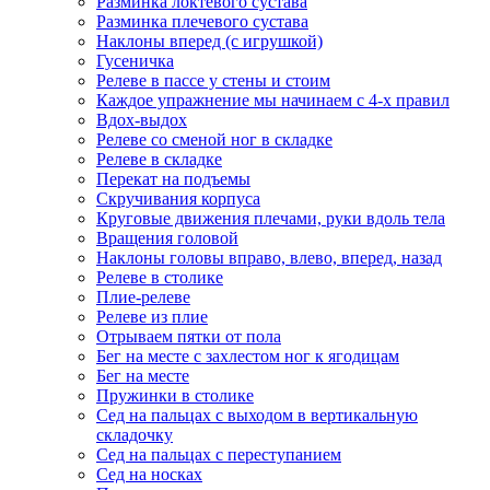
Разминка локтевого сустава
Разминка плечевого сустава
Наклоны вперед (с игрушкой)
Гусеничка
Релеве в пассе у стены и стоим
Каждое упражнение мы начинаем с 4-х правил
Вдох-выдох
Релеве со сменой ног в складке
Релеве в складке
Перекат на подъемы
Скручивания корпуса
Круговые движения плечами, руки вдоль тела
Вращения головой
Наклоны головы вправо, влево, вперед, назад
Релеве в столике
Плие-релеве
Релеве из плие
Отрываем пятки от пола
Бег на месте с захлестом ног к ягодицам
Бег на месте
Пружинки в столике
Сед на пальцах с выходом в вертикальную
складочку
Сед на пальцах с переступанием
Сед на носках