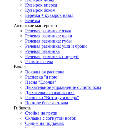
Кувырок вперед
Кувырок боком
Берёзка + кувырок назад
Берёзка
Актерское мастерство
Речевая разминка: язык
Речевая разминка: щеки
Речевая разминка: губы
Речевая разминка: уши и брови
Речевая разминка
Речевая разминка: поцелуй
Разминка тела
Вокал
Вокальная распевка
Распевка "я пою"
Песня "Елочка"
Дыхательное упражнение с листочком
Дыхательная гимнастика
Распевка "Вот иду я вверх"
Во поле береза стояла
Гибкость
Стойка на груди
Складка с согнутой ногой
Сидим на подъемах