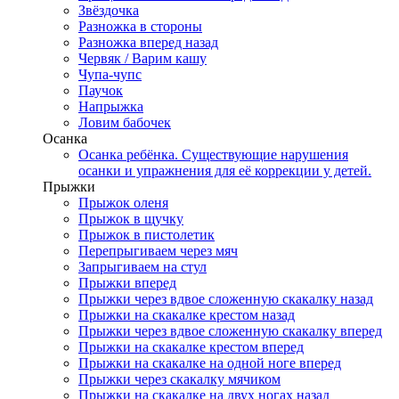
Звёздочка
Разножка в стороны
Разножка вперед назад
Червяк / Варим кашу
Чупа-чупс
Паучок
Напрыжка
Ловим бабочек
Осанка
Осанка ребёнка. Существующие нарушения
осанки и упражнения для её коррекции у детей.
Прыжки
Прыжок оленя
Прыжок в щучку
Прыжок в пистолетик
Перепрыгиваем через мяч
Запрыгиваем на стул
Прыжки вперед
Прыжки через вдвое сложенную скакалку назад
Прыжки на скакалке крестом назад
Прыжки через вдвое сложенную скакалку вперед
Прыжки на скакалке крестом вперед
Прыжки на скакалке на одной ноге вперед
Прыжки через скакалку мячиком
Прыжки на скакалке на двух ногах назад