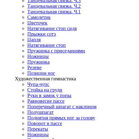
Танцевальная связка. Ч.3
Танцевальная связка. Ч.2
Танцевальная связка. Ч.1
Самолетик
Цветочек
Натягивание стоп сидя
Прыжки сотэ
Цапля
Натягивание стоп
Пружинка с приседаниями
Ножницы
Пружинка
Релеве
Позиции ног
Художественная гимнастика
Чупа-чупс
Стойка на груди
Руки в замок у попы
Равновесие пассе
Поперечный шпагат с наклоном
Полушпагат
Поднятия прямых ног за голову
Поворот в пассе
Перекаты
Ножницы