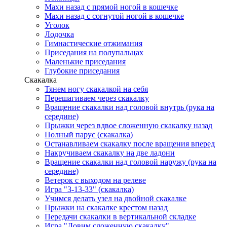
Махи назад с прямой ногой в кошечке
Махи назад с согнутой ногой в кошечке
Уголок
Лодочка
Гимнастические отжимания
Приседания на полупальцах
Маленькие приседания
Глубокие приседания
Скакалка
Тянем ногу скакалкой на себя
Перешагиваем через скакалку
Вращение скакалки над головой внутрь (рука на
середине)
Прыжки через вдвое сложенную скакалку назад
Полный парус (скакалка)
Останавливаем скакалку после вращения вперед
Накручиваем скакалку на две ладони
Вращение скакалки над головой наружу (рука на
середине)
Ветерок с выходом на релеве
Игра "3-13-33" (скакалка)
Учимся делать узел на двойной скакалке
Прыжки на скакалке крестом назад
Передачи скакалки в вертикальной складке
Игра "Ловим сложенную скакалку"