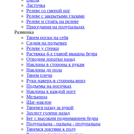
Ласточка
Релеве со сменой ног
Релеве с закрытыми глазами
Релеве и стоять на релеве
Приседания на полупальцах
Разминка
Тянем носки на себя
Сидим на подъемах
Релеве у стенки
Растяжка 4-х главой мышцы бедра
Отводим лопатки назад
Наклоны в стороны к рукам
Наклоны до пола
Тянем плечи
Руки наверх-в стороны-вниз
Подъемы на носочках
Наклоны к каждой ноге
Мельница
Шаг-наклон
Тянемся назад за рукой
Захлест голени назад
Бег с высоким подниманием бедра
Полупальцы - пальцы - полупальцы
Тянемся локтями к полу