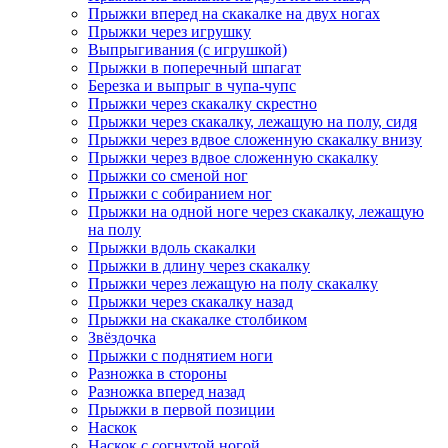
Прыжки вперед на скакалке на двух ногах
Прыжки через игрушку
Выпрыгивания (с игрушкой)
Прыжки в поперечный шпагат
Березка и выпрыг в чупа-чупс
Прыжки через скакалку скрестно
Прыжки через скакалку, лежащую на полу, сидя
Прыжки через вдвое сложенную скакалку внизу
Прыжки через вдвое сложенную скакалку
Прыжки со сменой ног
Прыжки с собиранием ног
Прыжки на одной ноге через скакалку, лежащую
на полу
Прыжки вдоль скакалки
Прыжки в длину через скакалку
Прыжки через лежащую на полу скакалку
Прыжки через скакалку назад
Прыжки на скакалке столбиком
Звёздочка
Прыжки с поднятием ноги
Разножка в стороны
Разножка вперед назад
Прыжки в первой позиции
Наскок
Наскок с согнутой ногой