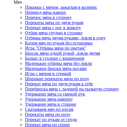
Мяч
Прыжки с мячом, зажатым в коленях
Перевод мяча наверх
Перенос мяча в сторону
Перекаты мяча по двум рукам
Перекат мяча с ног к животу
Отбив мяча грудью в столике
Отбивы мяча двумя руками, ловля в одну
Катим мяч по рукам без остановки
Игра "Отбивы мяча по цветам"
Бросок мяча одной рукой, ловля двумя
Баланс в столике с вращением
Маленькие отбивы мяча без ловли
Маленькие броски мяча ногами
Игра с мячом и стенкой
Широкие перекаты мяча по полу
Перекат мяча по двум рукам к себе
Переброска мяча с ладоней на тыльную сторону
Удержание мяча со сменой рук
Удержание мяча наверху
Удержание мяча в стороне
Скатываем мяч по ногам
Перекаты мяча по полу
Перекат по рукам от груди
Перекат мяча по спине