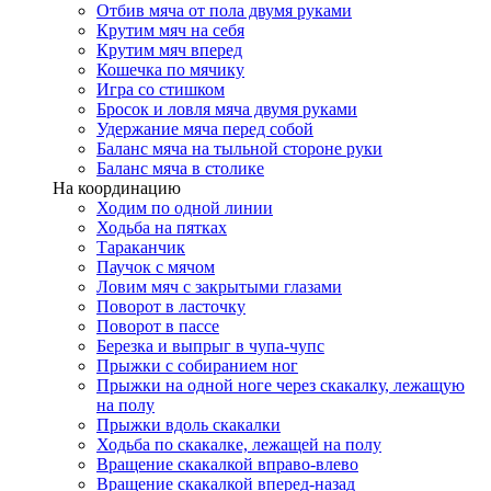
Отбив мяча от пола двумя руками
Крутим мяч на себя
Крутим мяч вперед
Кошечка по мячику
Игра со стишком
Бросок и ловля мяча двумя руками
Удержание мяча перед собой
Баланс мяча на тыльной стороне руки
Баланс мяча в столике
На координацию
Ходим по одной линии
Ходьба на пятках
Тараканчик
Паучок с мячом
Ловим мяч с закрытыми глазами
Поворот в ласточку
Поворот в пассе
Березка и выпрыг в чупа-чупс
Прыжки с собиранием ног
Прыжки на одной ноге через скакалку, лежащую
на полу
Прыжки вдоль скакалки
Ходьба по скакалке, лежащей на полу
Вращение скакалкой вправо-влево
Вращение скакалкой вперед-назад