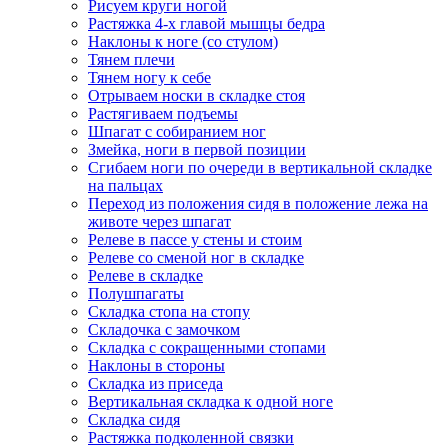
Рисуем круги ногой
Растяжка 4-х главой мышцы бедра
Наклоны к ноге (со стулом)
Тянем плечи
Тянем ногу к себе
Отрываем носки в складке стоя
Растягиваем подъемы
Шпагат с собиранием ног
Змейка, ноги в первой позиции
Сгибаем ноги по очереди в вертикальной складке
на пальцах
Переход из положения сидя в положение лежа на
животе через шпагат
Релеве в пассе у стены и стоим
Релеве со сменой ног в складке
Релеве в складке
Полушпагаты
Складка стопа на стопу
Складочка с замочком
Складка с сокращенными стопами
Наклоны в стороны
Складка из приседа
Вертикальная складка к одной ноге
Складка сидя
Растяжка подколенной связки