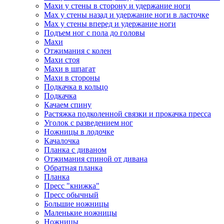
Махи у стены в сторону и удержание ноги
Мах у стены назад и удержание ноги в ласточке
Мах у стены вперед и удержание ноги
Подъем ног с пола до головы
Махи
Отжимания с колен
Махи стоя
Махи в шпагат
Махи в стороны
Подкачка в кольцо
Подкачка
Качаем спину
Растяжка подколенной связки и прокачка пресса
Уголок с разведением ног
Ножницы в лодочке
Качалочка
Планка с диваном
Отжимания спиной от дивана
Обратная планка
Планка
Пресс "книжка"
Пресс обычный
Большие ножницы
Маленькие ножницы
Ножницы