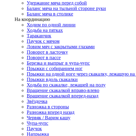
Удержание мяча перед собой
Баланс мяча на тыльной стороне руки
Баланс мяча в столике
На координацию
Ходим по одной линии
Ходьба на пятках
Тараканчик
Паучок с мячом
Ловим мяч с закрытыми глазами
Поворот в ласточку
Поворот в пассе
Березка и выпрыг в чупа-чупс
Прыжки с собиранием ног
Прыжки на одной ноге через скакалку, лежащую на
Прыжки вдоль скакалки
Ходьба по скакалке, лежащей на полу
Вращение скакалкой вправо-влево
Вращение скакалкой вперед-назад
Звёздочка
Разножка в стороны
Разножка вперед назад
Червяк / Варим кашу
Чупа-чупс
Паучок
Напрыжка