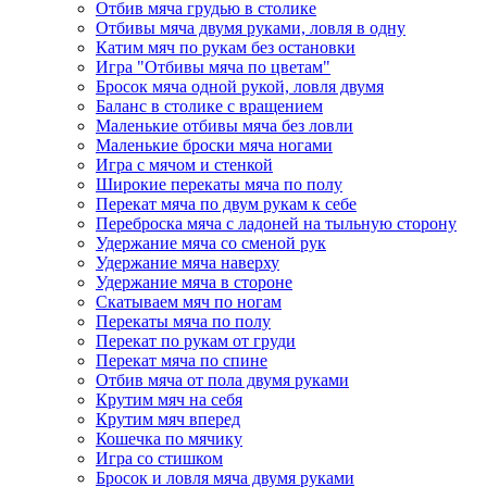
Отбив мяча грудью в столике
Отбивы мяча двумя руками, ловля в одну
Катим мяч по рукам без остановки
Игра "Отбивы мяча по цветам"
Бросок мяча одной рукой, ловля двумя
Баланс в столике с вращением
Маленькие отбивы мяча без ловли
Маленькие броски мяча ногами
Игра с мячом и стенкой
Широкие перекаты мяча по полу
Перекат мяча по двум рукам к себе
Переброска мяча с ладоней на тыльную сторону
Удержание мяча со сменой рук
Удержание мяча наверху
Удержание мяча в стороне
Скатываем мяч по ногам
Перекаты мяча по полу
Перекат по рукам от груди
Перекат мяча по спине
Отбив мяча от пола двумя руками
Крутим мяч на себя
Крутим мяч вперед
Кошечка по мячику
Игра со стишком
Бросок и ловля мяча двумя руками