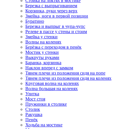
Стойка на локтях в мостике
Березка с выпрыгиванием
Корзинка, руки через верх
Змейка, ноги в первой позиции
Буратино
Березка и выпрыг в чупа-чупс
Релеве в пассе у стены и стоим
Змейка у стенки
Волны на коленях
Берёзка с переходом в пенёк
Мостик у стенки
Выкруты руками
Баранка, корзинка
Наклон вперед с замком
Тянем плечи из положения сидя на попе
Тянем плечи из положения сидя на коленях
Круговая волна на коленях
Волна большая на коленях
Улитка
Мост стоя
Пружинки в столике
Столик
Ракушка
Пенёк
Ходьба на мостике