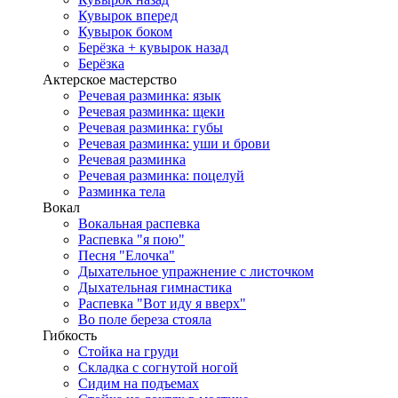
Кувырок вперед
Кувырок боком
Берёзка + кувырок назад
Берёзка
Актерское мастерство
Речевая разминка: язык
Речевая разминка: щеки
Речевая разминка: губы
Речевая разминка: уши и брови
Речевая разминка
Речевая разминка: поцелуй
Разминка тела
Вокал
Вокальная распевка
Распевка "я пою"
Песня "Елочка"
Дыхательное упражнение с листочком
Дыхательная гимнастика
Распевка "Вот иду я вверх"
Во поле береза стояла
Гибкость
Стойка на груди
Складка с согнутой ногой
Сидим на подъемах