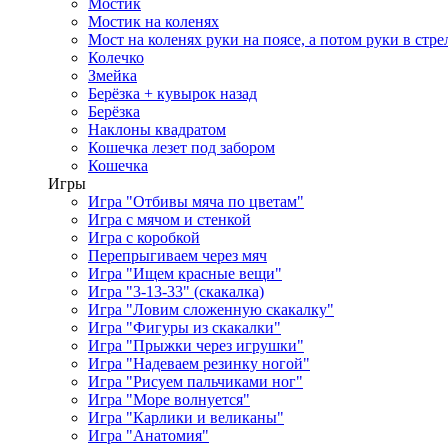
Мостик
Мостик на коленях
Мост на коленях руки на поясе, а потом руки в стре
Колечко
Змейка
Берёзка + кувырок назад
Берёзка
Наклоны квадратом
Кошечка лезет под забором
Кошечка
Игры
Игра "Отбивы мяча по цветам"
Игра с мячом и стенкой
Игра с коробкой
Перепрыгиваем через мяч
Игра "Ищем красные вещи"
Игра "3-13-33" (скакалка)
Игра "Ловим сложенную скакалку"
Игра "Фигуры из скакалки"
Игра "Прыжки через игрушки"
Игра "Надеваем резинку ногой"
Игра "Рисуем пальчиками ног"
Игра "Море волнуется"
Игра "Карлики и великаны"
Игра "Анатомия"