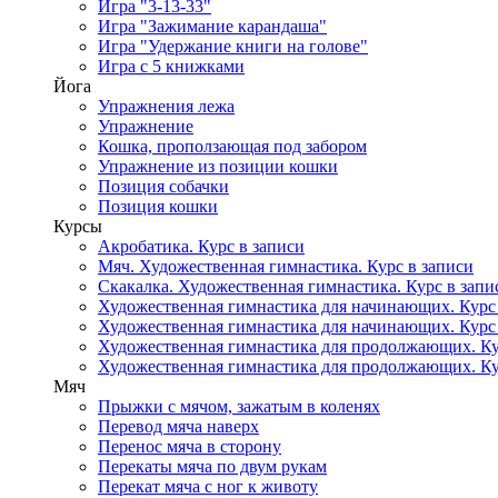
Игра "3-13-33"
Игра "Зажимание карандаша"
Игра "Удержание книги на голове"
Игра с 5 книжками
Йога
Упражнения лежа
Упражнение
Кошка, проползающая под забором
Упражнение из позиции кошки
Позиция собачки
Позиция кошки
Курсы
Акробатика. Курс в записи
Мяч. Художественная гимнастика. Курс в записи
Скакалка. Художественная гимнастика. Курс в запи
Художественная гимнастика для начинающих. Курс в
Художественная гимнастика для начинающих. Курс в
Художественная гимнастика для продолжающих. Кур
Художественная гимнастика для продолжающих. Кур
Мяч
Прыжки с мячом, зажатым в коленях
Перевод мяча наверх
Перенос мяча в сторону
Перекаты мяча по двум рукам
Перекат мяча с ног к животу