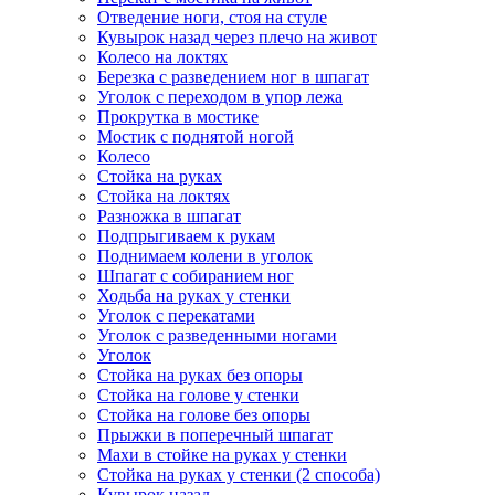
Отведение ноги, стоя на стуле
Кувырок назад через плечо на живот
Колесо на локтях
Березка с разведением ног в шпагат
Уголок с переходом в упор лежа
Прокрутка в мостике
Мостик с поднятой ногой
Колесо
Стойка на руках
Стойка на локтях
Разножка в шпагат
Подпрыгиваем к рукам
Поднимаем колени в уголок
Шпагат с собиранием ног
Ходьба на руках у стенки
Уголок с перекатами
Уголок с разведенными ногами
Уголок
Стойка на руках без опоры
Стойка на голове у стенки
Стойка на голове без опоры
Прыжки в поперечный шпагат
Махи в стойке на руках у стенки
Стойка на руках у стенки (2 способа)
Кувырок назад