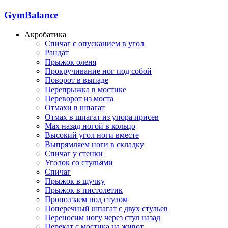
GymBalance
Акробатика
Спичаг с опусканием в угол
Рандат
Прыжок оленя
Прокручивание ног под собой
Поворот в выпаде
Перепрыжка в мостике
Переворот из моста
Отмахи в шпагат
Отмах в шпагат из упора присев
Мах назад ногой в кольцо
Высокий угол ноги вместе
Выпрямляем ноги в складку
Спичаг у стенки
Уголок со стульями
Спичаг
Прыжок в щучку
Прыжок в пистолетик
Проползаем под стулом
Поперечный шпагат с двух стульев
Переносим ногу через стул назад
Перекат с мостика на живот