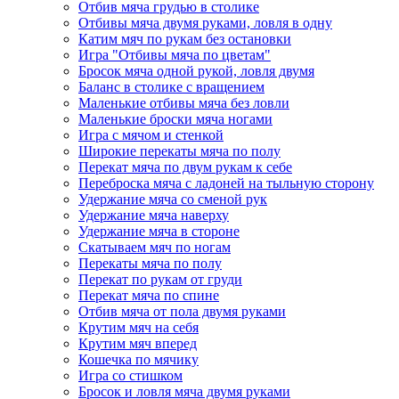
Отбив мяча грудью в столике
Отбивы мяча двумя руками, ловля в одну
Катим мяч по рукам без остановки
Игра "Отбивы мяча по цветам"
Бросок мяча одной рукой, ловля двумя
Баланс в столике с вращением
Маленькие отбивы мяча без ловли
Маленькие броски мяча ногами
Игра с мячом и стенкой
Широкие перекаты мяча по полу
Перекат мяча по двум рукам к себе
Переброска мяча с ладоней на тыльную сторону
Удержание мяча со сменой рук
Удержание мяча наверху
Удержание мяча в стороне
Скатываем мяч по ногам
Перекаты мяча по полу
Перекат по рукам от груди
Перекат мяча по спине
Отбив мяча от пола двумя руками
Крутим мяч на себя
Крутим мяч вперед
Кошечка по мячику
Игра со стишком
Бросок и ловля мяча двумя руками