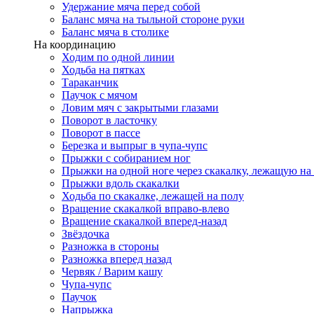
Удержание мяча перед собой
Баланс мяча на тыльной стороне руки
Баланс мяча в столике
На координацию
Ходим по одной линии
Ходьба на пятках
Тараканчик
Паучок с мячом
Ловим мяч с закрытыми глазами
Поворот в ласточку
Поворот в пассе
Березка и выпрыг в чупа-чупс
Прыжки с собиранием ног
Прыжки на одной ноге через скакалку, лежащую на
Прыжки вдоль скакалки
Ходьба по скакалке, лежащей на полу
Вращение скакалкой вправо-влево
Вращение скакалкой вперед-назад
Звёздочка
Разножка в стороны
Разножка вперед назад
Червяк / Варим кашу
Чупа-чупс
Паучок
Напрыжка