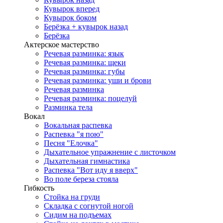
Кувырок вперед
Кувырок боком
Берёзка + кувырок назад
Берёзка
Актерское мастерство
Речевая разминка: язык
Речевая разминка: щеки
Речевая разминка: губы
Речевая разминка: уши и брови
Речевая разминка
Речевая разминка: поцелуй
Разминка тела
Вокал
Вокальная распевка
Распевка "я пою"
Песня "Елочка"
Дыхательное упражнение с листочком
Дыхательная гимнастика
Распевка "Вот иду я вверх"
Во поле береза стояла
Гибкость
Стойка на груди
Складка с согнутой ногой
Сидим на подъемах