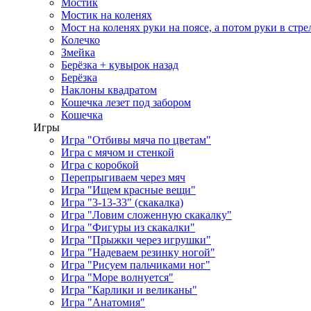
Мостик
Мостик на коленях
Мост на коленях руки на поясе, а потом руки в стре
Колечко
Змейка
Берёзка + кувырок назад
Берёзка
Наклоны квадратом
Кошечка лезет под забором
Кошечка
Игры
Игра "Отбивы мяча по цветам"
Игра с мячом и стенкой
Игра с коробкой
Перепрыгиваем через мяч
Игра "Ищем красные вещи"
Игра "3-13-33" (скакалка)
Игра "Ловим сложенную скакалку"
Игра "Фигуры из скакалки"
Игра "Прыжки через игрушки"
Игра "Надеваем резинку ногой"
Игра "Рисуем пальчиками ног"
Игра "Море волнуется"
Игра "Карлики и великаны"
Игра "Анатомия"