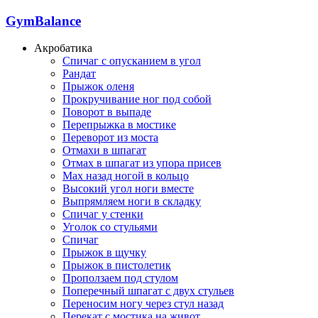
GymBalance
Акробатика
Спичаг с опусканием в угол
Рандат
Прыжок оленя
Прокручивание ног под собой
Поворот в выпаде
Перепрыжка в мостике
Переворот из моста
Отмахи в шпагат
Отмах в шпагат из упора присев
Мах назад ногой в кольцо
Высокий угол ноги вместе
Выпрямляем ноги в складку
Спичаг у стенки
Уголок со стульями
Спичаг
Прыжок в щучку
Прыжок в пистолетик
Проползаем под стулом
Поперечный шпагат с двух стульев
Переносим ногу через стул назад
Перекат с мостика на живот