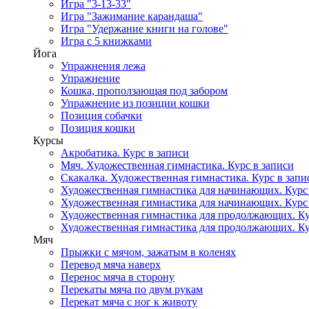
Игра "3-13-33"
Игра "Зажимание карандаша"
Игра "Удержание книги на голове"
Игра с 5 книжками
Йога
Упражнения лежа
Упражнение
Кошка, проползающая под забором
Упражнение из позиции кошки
Позиция собачки
Позиция кошки
Курсы
Акробатика. Курс в записи
Мяч. Художественная гимнастика. Курс в записи
Скакалка. Художественная гимнастика. Курс в запи
Художественная гимнастика для начинающих. Курс в
Художественная гимнастика для начинающих. Курс в
Художественная гимнастика для продолжающих. Кур
Художественная гимнастика для продолжающих. Кур
Мяч
Прыжки с мячом, зажатым в коленях
Перевод мяча наверх
Перенос мяча в сторону
Перекаты мяча по двум рукам
Перекат мяча с ног к животу