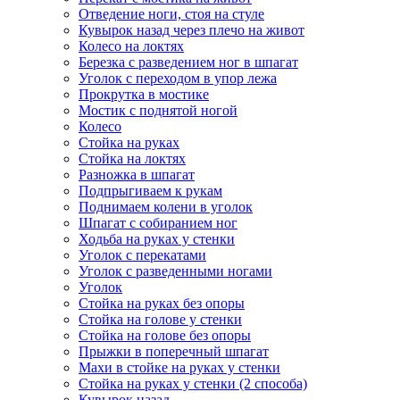
Отведение ноги, стоя на стуле
Кувырок назад через плечо на живот
Колесо на локтях
Березка с разведением ног в шпагат
Уголок с переходом в упор лежа
Прокрутка в мостике
Мостик с поднятой ногой
Колесо
Стойка на руках
Стойка на локтях
Разножка в шпагат
Подпрыгиваем к рукам
Поднимаем колени в уголок
Шпагат с собиранием ног
Ходьба на руках у стенки
Уголок с перекатами
Уголок с разведенными ногами
Уголок
Стойка на руках без опоры
Стойка на голове у стенки
Стойка на голове без опоры
Прыжки в поперечный шпагат
Махи в стойке на руках у стенки
Стойка на руках у стенки (2 способа)
Кувырок назад