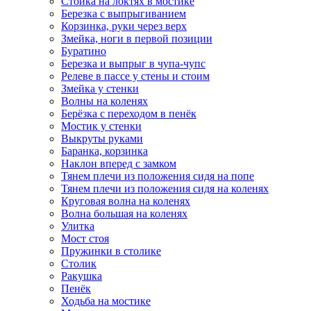
Стойка на локтях в мостике
Березка с выпрыгиванием
Корзинка, руки через верх
Змейка, ноги в первой позиции
Буратино
Березка и выпрыг в чупа-чупс
Релеве в пассе у стены и стоим
Змейка у стенки
Волны на коленях
Берёзка с переходом в пенёк
Мостик у стенки
Выкруты руками
Баранка, корзинка
Наклон вперед с замком
Тянем плечи из положения сидя на попе
Тянем плечи из положения сидя на коленях
Круговая волна на коленях
Волна большая на коленях
Улитка
Мост стоя
Пружинки в столике
Столик
Ракушка
Пенёк
Ходьба на мостике